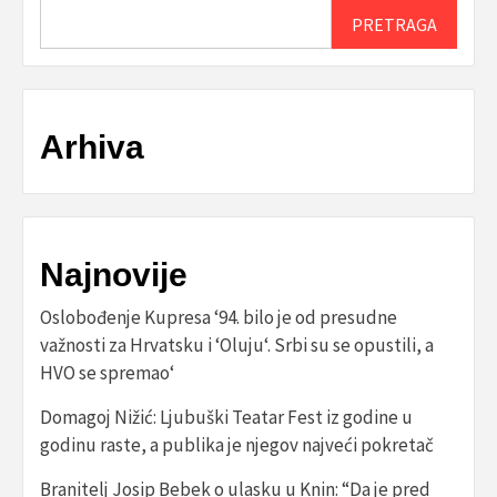
PRETRAGA
Arhiva
Najnovije
Oslobođenje Kupresa ‘94. bilo je od presudne
važnosti za Hrvatsku i ‘Oluju‘. Srbi su se opustili, a
HVO se spremao‘
Domagoj Nižić: Ljubuški Teatar Fest iz godine u
godinu raste, a publika je njegov najveći pokretač
Branitelj Josip Bebek o ulasku u Knin: “Da je pred