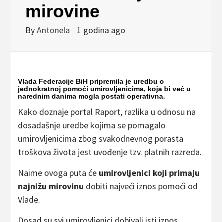
mirovine
By
Antonela
1 godina ago
Vlada Federacije BiH pripremila je uredbu o
jednokratnoj pomoći umirovljenicima, koja bi već u
narednim danima mogla postati operativna.
Kako doznaje portal Raport, razlika u odnosu na
dosadašnje uredbe kojima se pomagalo
umirovljenicima zbog svakodnevnog porasta
troškova života jest uvođenje tzv. platnih razreda.
Naime ovoga puta će
umirovljenici koji primaju
najnižu mirovinu
dobiti najveći iznos pomoći od
Vlade.
Dosad su svi umirovljenici dobivali isti iznos