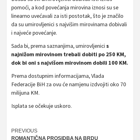
pomoći, a kod povećanja mirovina iznosi su se
linearno uvećavali za isti postotak, što je značilo
da su umirovljenici s najvišim mirovinama dobivali
i najveće povećanje.
Sada bi, prema saznanjima, umirovljenici
s
najnižom mirovinom trebali dobiti po 250 KM,
dok bi oni s najvišom mirovinom dobili 100 KM.
Prema dostupnim informacijama, Vlada
Federacije BiH za ovu će namjenu izdvojiti oko 70
milijuna KM.
Isplata se očekuje uskoro.
Post
PREVIOUS
ROMANTIČNA PROSIDBA NA BRDU