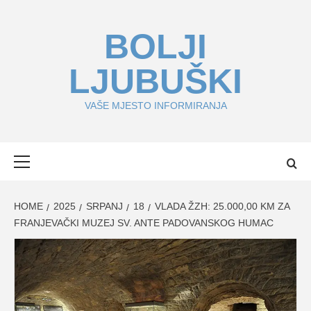
Skip
to
BOLJI
content
LJUBUŠKI
VAŠE MJESTO INFORMIRANJA
Primary
Menu
HOME
2025
SRPANJ
18
VLADA ŽZH: 25.000,00 KM ZA
FRANJEVAČKI MUZEJ SV. ANTE PADOVANSKOG HUMAC