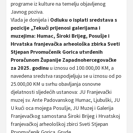
programe iz kulture na temelju objavljenog
Javnog poziva.
Vlada je donijela i
Odluku o isplati sredstava s
pozicije „Tekući prijenosi galerijama i
muzejima: Humac, Široki Brijeg, Posušje i
Hrvatska franjevačka arheološka zbirka Sveti
Stjepan Prvomučenik Gorica utvrđenih
Proračunom Županije Zapadnohercegovačke
za 2025. godinu
u iznosu od 100.000,00 KM, a
navedena sredstva raspodjeljuju se u iznosu od po
25.000,00 KM u svrhu obavljanja osnovne
djelatnosti sljedećih ustanova: JU Franjevački
muzej sv. Ante Padovanskog Humac, Ljubuški, JU
U kući oca mojega Posušje, JU Muzej i Galerija
Franjevačkog samostana Široki Brijeg i Hrvatskoj
franjevačkoj arheološkoj zbirci Sveti Stjepan
Prvomučenik Gorica, Grude.