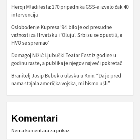
Heroji Mladifesta: 170 pripadnika GSS-a izvelo čak 40
intervencija
Oslobođenje Kupresa ‘94. bilo je od presudne
važnosti za Hrvatsku i ‘Oluju‘. Srbi su se opustili, a
HVO se spremao‘
Domagoj Nižić: Ljubuški Teatar Fest iz godine u
godinu raste, a publika je njegov najveći pokretač
Branitelj Josip Bebek o ulasku u Knin: “Da je pred
nama stajala američka vojska, mi bismo ušli”
Komentari
Nema komentara za prikaz.