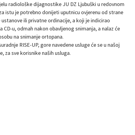
jelu radiološke dijagnostike JU DZ Ljubuški u redovnom
a istu je potrebno donijeti uputnicu ovjerenu od strane
tanove ili privatne ordinacije, a koji je indicirao
na CD-u, odmah nakon obavljenog snimanja, a nalaz će
 osobu na snimanje ortopana.
 suradnje RISE-UP, gore navedene usluge će se u našoj
, za sve korisnike naših usluga.