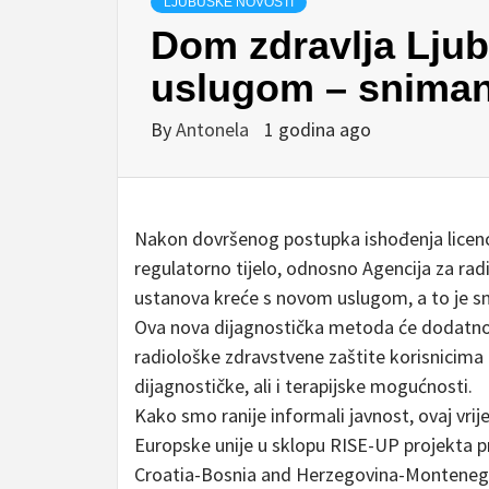
LJUBUŠKE NOVOSTI
Dom zdravlja Lju
uslugom – sniman
By
Antonela
1 godina ago
Nakon dovršenog postupka ishođenja licenc
regulatorno tijelo, odnosno Agencija za rad
ustanova kreće s novom uslugom, a to je s
Ova nova dijagnostička metoda će dodatno 
radiološke zdravstvene zaštite korisnicima
dijagnostičke, ali i terapijske mogućnosti.
Kako smo ranije informali javnost, ovaj vrij
Europske unije u sklopu RISE-UP projekta 
Croatia-Bosnia and Herzegovina-Montenegro