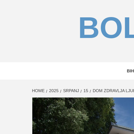
Skip
to
BOL
content
BIH
HOME
2025
SRPANJ
15
DOM ZDRAVLJA LJU