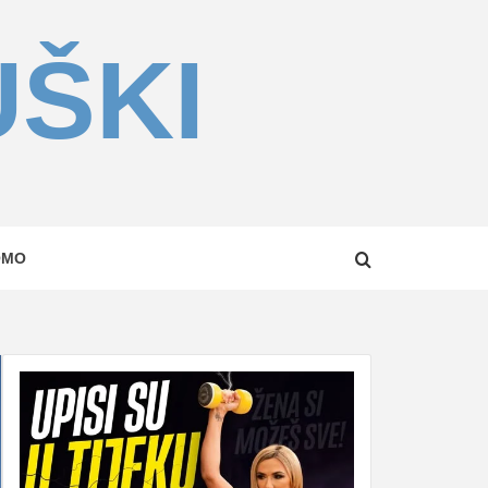
UŠKI
OMO