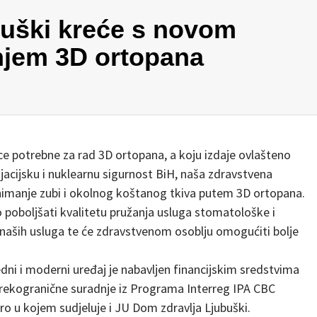
buški kreće s novom
jem 3D ortopana
e potrebne za rad 3D ortopana, a koju izdaje ovlašteno
ijacijsku i nuklearnu sigurnost BiH, naša zdravstvena
nimanje zubi i okolnog koštanog tkiva putem 3D ortopana.
poboljšati kvalitetu pružanja usluga stomatološke i
 naših usluga te će zdravstvenom osoblju omogućiti bolje
edni i moderni uređaj je nabavljen financijskim sredstvima
prekogranične suradnje iz Programa Interreg IPA CBC
 u kojem sudjeluje i JU Dom zdravlja Ljubuški.