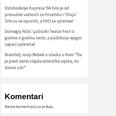
Oslobođenje Kupresa ‘94. bilo je od
presudne važnosti za Hrvatsku i ‘Oluju‘.
Srbi su se opustili, a HVO se spremao‘
Domagoj Nižić: Ljubuški Teatar Fest iz
godine u godinu raste, a publika je njegov
najveći pokretač
Branitelj Josip Bebek o ulasku u Knin: “Da
je pred nama stajala američka vojska, mi
bismo ušli”
Komentari
Nema komentara za prikaz.