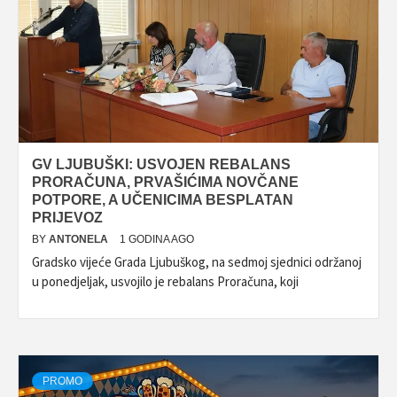
GV LJUBUŠKI: USVOJEN REBALANS
PRORAČUNA, PRVAŠIĆIMA NOVČANE
POTPORE, A UČENICIMA BESPLATAN
PRIJEVOZ
BY
ANTONELA
1 GODINA AGO
Gradsko vijeće Grada Ljubuškog, na sedmoj sjednici održanoj
u ponedjeljak, usvojilo je rebalans Proračuna, koji
PROMO