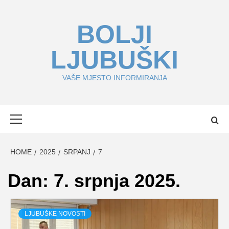
Skip
to
BOLJI
content
LJUBUŠKI
VAŠE MJESTO INFORMIRANJA
Primary
Menu
HOME
2025
SRPANJ
7
Dan:
7. srpnja 2025.
LJUBUŠKE NOVOSTI