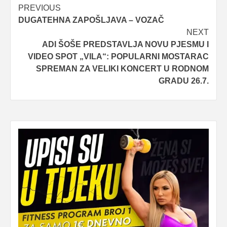
Post
PREVIOUS
DUGATEHNA ZAPOŠLJAVA – VOZAČ
navigation
NEXT
ADI ŠOŠE PREDSTAVLJA NOVU PJESMU I
VIDEO SPOT „VILA“: POPULARNI MOSTARAC
SPREMAN ZA VELIKI KONCERT U RODNOM
GRADU 26.7.