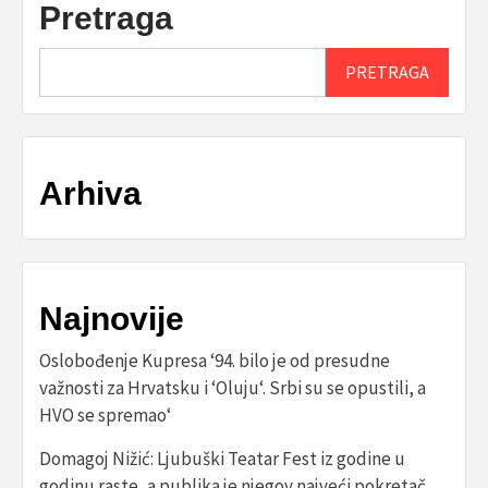
Pretraga
PRETRAGA
Arhiva
Najnovije
Oslobođenje Kupresa ‘94. bilo je od presudne
važnosti za Hrvatsku i ‘Oluju‘. Srbi su se opustili, a
HVO se spremao‘
Domagoj Nižić: Ljubuški Teatar Fest iz godine u
godinu raste, a publika je njegov najveći pokretač