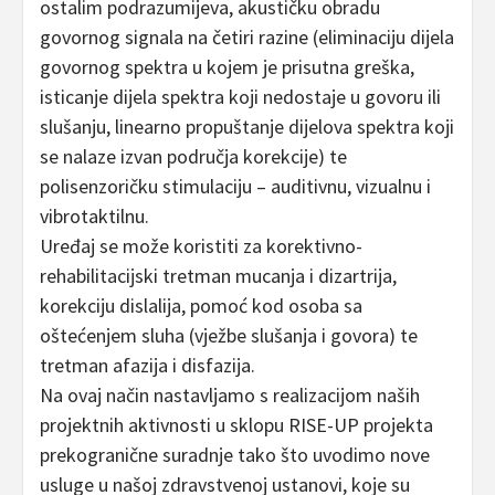
ostalim podrazumijeva, akustičku obradu
govornog signala na četiri razine (eliminaciju dijela
govornog spektra u kojem je prisutna greška,
isticanje dijela spektra koji nedostaje u govoru ili
slušanju, linearno propuštanje dijelova spektra koji
se nalaze izvan područja korekcije) te
polisenzoričku stimulaciju – auditivnu, vizualnu i
vibrotaktilnu.
Uređaj se može koristiti za korektivno-
rehabilitacijski tretman mucanja i dizartrija,
korekciju dislalija, pomoć kod osoba sa
oštećenjem sluha (vježbe slušanja i govora) te
tretman afazija i disfazija.
Na ovaj način nastavljamo s realizacijom naših
projektnih aktivnosti u sklopu RISE-UP projekta
prekogranične suradnje tako što uvodimo nove
usluge u našoj zdravstvenoj ustanovi, koje su