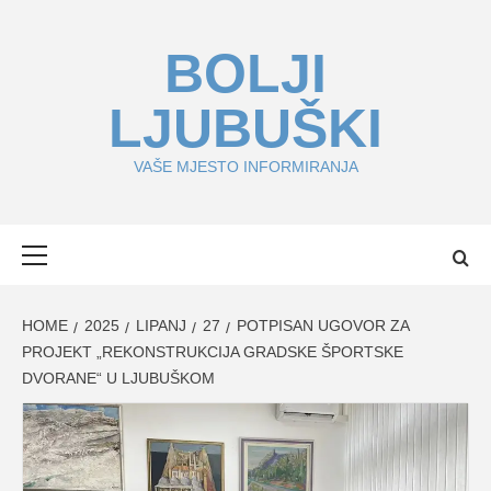
Skip
to
BOLJI
content
LJUBUŠKI
VAŠE MJESTO INFORMIRANJA
Primary
Menu
HOME
2025
LIPANJ
27
POTPISAN UGOVOR ZA
PROJEKT „REKONSTRUKCIJA GRADSKE ŠPORTSKE
DVORANE“ U LJUBUŠKOM