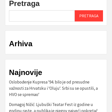
Pretraga
PRETRAGA
Arhiva
Najnovije
Oslobođenje Kupresa ‘94. bilo je od presudne
važnosti za Hrvatsku i ‘Oluju‘. Srbi su se opustili, a
HVO se spremao‘
Domagoj Nižić: Ljubuški Teatar Fest iz godine u
godinu raste, a publika je njegov najveći pokretač