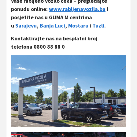
Vaše rabljeno vozilo čeka – pregledajte
ponudu online:
www.rabljenavozila.ba
i
posjetite nas u GUMA M centrima
u
Sarajevu
,
Banja Luci
,
Mostaru
i
Tuzli
.
Kontaktirajte nas na besplatni broj
telefona 0800 88 88 0