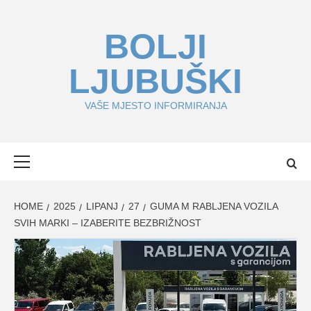
Skip
to
BOLJI
content
LJUBUŠKI
VAŠE MJESTO INFORMIRANJA
Primary
Menu
HOME
2025
LIPANJ
27
GUMA M RABLJENA VOZILA
SVIH MARKI – IZABERITE BEZBRIŽNOST