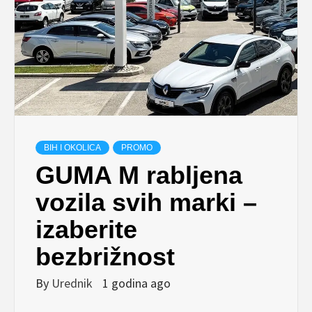
BIH I OKOLICA
PROMO
GUMA M rabljena
vozila svih marki –
izaberite
bezbrižnost
By
Urednik
1 godina ago