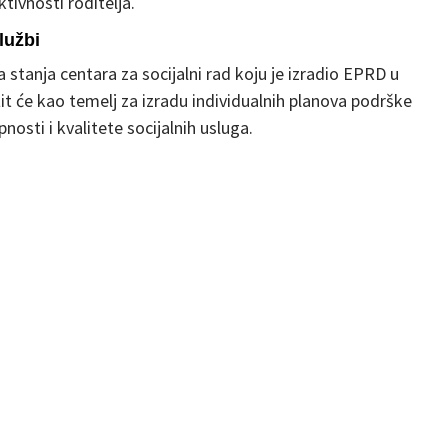
ivnosti roditelja.
lužbi
a stanja centara za socijalni rad koju je izradio EPRD u
it će kao temelj za izradu individualnih planova podrške
osti i kvalitete socijalnih usluga.