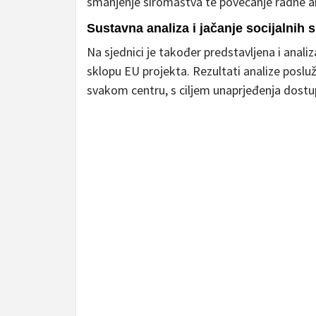
smanjenje siromaštva te povećanje radne akt
Sustavna analiza i jačanje socijalnih s
Na sjednici je također predstavljena i analiz
sklopu EU projekta. Rezultati analize posluž
svakom centru, s ciljem unaprjeđenja dostupn