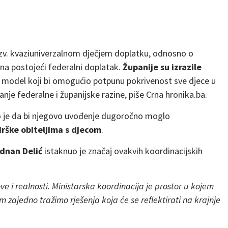
 tzv. kvaziuniverzalnom dječjem doplatku, odnosno o
 na postojeći federalni doplatak.
Županije su izrazile
ti model koji bi omogućio potpunu pokrivenost sve djece u
nje federalne i županijske razine, piše Crna hronika.ba.
o je da bi njegovo uvođenje dugoročno moglo
odrške obiteljima s djecom
.
dnan Delić
istaknuo je značaj ovakvih koordinacijskih
ve i realnosti. Ministarska koordinacija je prostor u kojem
jem zajedno tražimo rješenja koja će se reflektirati na krajnje