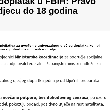
 doplatak u FBiH: Pravo
djecu do 18 godina
nicijativa za uvođenje univerzalnog dječjeg doplatka koji bi
sno o prihodima njihovih roditelja.
sjednici
Ministarske koordinacije
za područje socijalne
su sudjelovali federalni i županijski ministri nadležni za
zalnog dječjeg doplatka jedna je od ključnih preporuka
ku
novčanu potporu, bez dohodovnog cenzusa
, po uzoru
del, pokazuju podaci, pozitivno utječe na rast nataliteta,