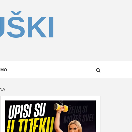
UŠKI
OMO
INA