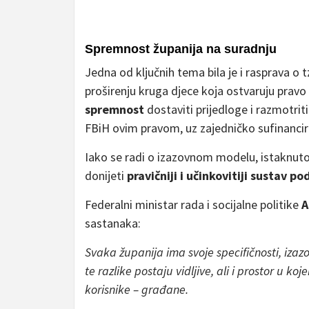
Spremnost županija na suradnju
Jedna od ključnih tema bila je i rasprava o
proširenju kruga djece koja ostvaruju pravo
spremnost
dostaviti prijedloge i razmotri
FBiH ovim pravom, uz zajedničko sufinancira
Iako se radi o izazovnom modelu, istaknut
donijeti
pravičniji i učinkovitiji sustav p
Federalni ministar rada i socijalne politike
A
sastanaka:
Svaka županija ima svoje specifičnosti, izazo
te razlike postaju vidljive, ali i prostor u ko
korisnike – građane.