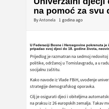
Univerzalni dječji
na pomoć za svu 
By
Antonela
1 godina ago
U Federaciji Bosne i Hercegovine pokrenuta je i
pripadao svoj djeci do 18. godine života, neovi
Prijedlog je razmatran na sedmoj redovitoj 
politike, održanoj u Tomislavgradu, a u radu 
socijalnu zaštitu.
Kako navode iz Vlade FBiH, uvođenje univer
strategije demografskog oporavka.
Cilj je osigurati djeci i obiteljima automats
na praksu iz 26 europskih zemalja. Takav mo