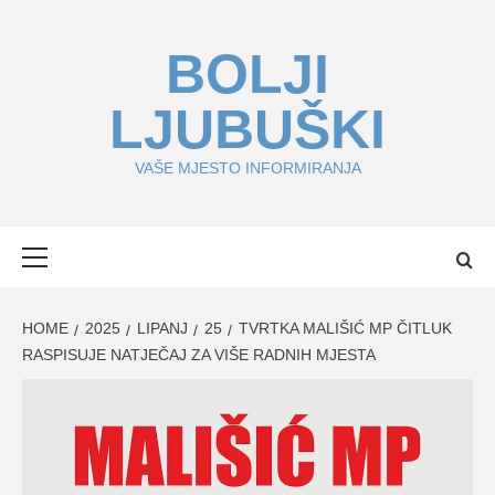
Skip
to
BOLJI
content
LJUBUŠKI
VAŠE MJESTO INFORMIRANJA
Primary
Menu
HOME
2025
LIPANJ
25
TVRTKA MALIŠIĆ MP ČITLUK
RASPISUJE NATJEČAJ ZA VIŠE RADNIH MJESTA