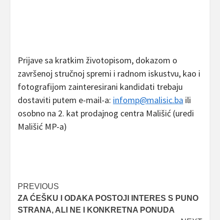
Prijave sa kratkim životopisom, dokazom o
završenoj stručnoj spremi i radnom iskustvu, kao i
fotografijom zainteresirani kandidati trebaju
dostaviti putem e-mail-a:
infomp@malisic.ba
ili
osobno na 2. kat prodajnog centra Mališić (uredi
Mališić MP-a)
Post
PREVIOUS
ZA ĆEŠKU I ODAKA POSTOJI INTERES S PUNO
navigation
STRANA, ALI NE I KONKRETNA PONUDA