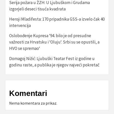
Serija požara u ŽZH: U Ljubuškom i Grudama
izgorjeli deseci tisuća kvadrata
Heroji Mladifesta: 170 pripadnika GSS-a izvelo čak 40
intervencija
Oslobođenje Kupresa ‘94. bilo je od presudne
važnosti za Hrvatsku i ‘Oluju‘. Srbi su se opustili, a
HVO se spremao‘
Domagoj Nižić: Ljubuški Teatar Fest iz godine u
godinu raste, a publika je njegov najveći pokretač
Komentari
Nema komentara za prikaz.