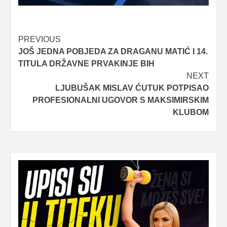
Post
PREVIOUS
JOŠ JEDNA POBJEDA ZA DRAGANU MATIĆ I 14.
navigation
TITULA DRŽAVNE PRVAKINJE BIH
NEXT
LJUBUŠAK MISLAV ĆUTUK POTPISAO
PROFESIONALNI UGOVOR S MAKSIMIRSKIM
KLUBOM