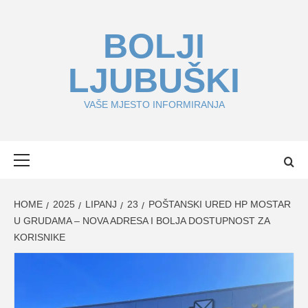
Skip
to
BOLJI
content
LJUBUŠKI
VAŠE MJESTO INFORMIRANJA
Primary
Menu
HOME
2025
LIPANJ
23
POŠTANSKI URED HP MOSTAR
U GRUDAMA – NOVA ADRESA I BOLJA DOSTUPNOST ZA
KORISNIKE