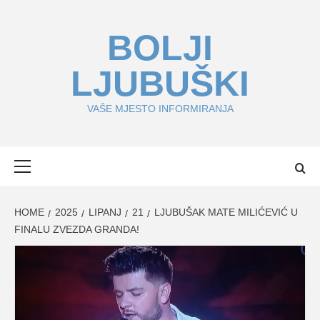
Skip
to
BOLJI
content
LJUBUŠKI
VAŠE MJESTO INFORMIRANJA
Primary
Menu
HOME
2025
LIPANJ
21
LJUBUŠAK MATE MILIĆEVIĆ U
FINALU ZVEZDA GRANDA!