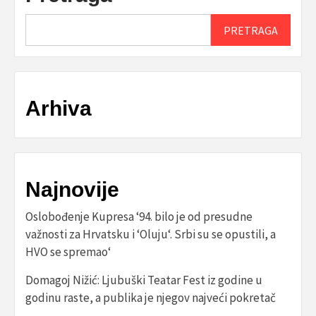
PRETRAGA
Arhiva
Najnovije
Oslobođenje Kupresa ‘94. bilo je od presudne
važnosti za Hrvatsku i ‘Oluju‘. Srbi su se opustili, a
HVO se spremao‘
Domagoj Nižić: Ljubuški Teatar Fest iz godine u
godinu raste, a publika je njegov najveći pokretač