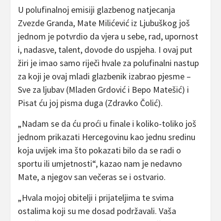
U polufinalnoj emisiji glazbenog natjecanja
Zvezde Granda, Mate Milićević iz Ljubuškog još
jednom je potvrdio da vjera u sebe, rad, upornost
i, nadasve, talent, dovode do uspjeha. I ovaj put
žiri je imao samo riječi hvale za polufinalni nastup
za koji je ovaj mladi glazbenik izabrao pjesme –
Sve za ljubav (Mladen Grdović i Bepo Matešić) i
Pisat ću joj pisma duga (Zdravko Čolić).
„Nadam se da ću proći u finale i koliko-toliko još
jednom prikazati Hercegovinu kao jednu sredinu
koja uvijek ima što pokazati bilo da se radi o
sportu ili umjetnosti“, kazao nam je nedavno
Mate, a njegov san večeras se i ostvario.
„Hvala mojoj obitelji i prijateljima te svima
ostalima koji su me dosad podržavali. Vaša