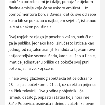
podrška potrebna mi je i dalje, ponajviše tijekom
finalne emisije koja će se uskoro emitirati. Uz
pomoć mentora Đorđa Davida, dat ću sve od sebe
kako bih se pokazao u najboljem svjetlu“, istaknuo
je Mate nakon polufinala.
Ovaj uspjeh za njega je posebno važan, budući da
ga je publika, jednako kao i žiri, često isticala kao
jednog od najtalentiranijih kandidata tijekom ove
natjecateljske sezone. Sada, kada je ušao u finale,
imat će jedinstvenu priliku da pokaže svoj puni
potencijal na velikoj sceni.
Finale ovog glazbenog spektakla bit će održano
28. lipnja s početkom u 21 sat, uz direktan prijenos
na Pink televiziji. Ove godine pobjedniku će,
između ostalog, pripasti i statua koja nosi ime
Saše Popovića, osnivača i idejnog začetnika ovog