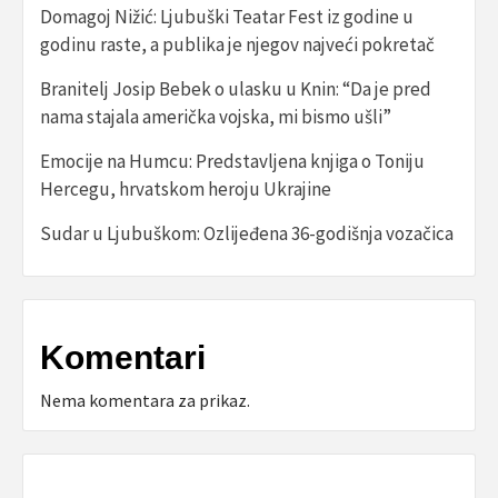
Domagoj Nižić: Ljubuški Teatar Fest iz godine u
godinu raste, a publika je njegov najveći pokretač
Branitelj Josip Bebek o ulasku u Knin: “Da je pred
nama stajala američka vojska, mi bismo ušli”
Emocije na Humcu: Predstavljena knjiga o Toniju
Hercegu, hrvatskom heroju Ukrajine
Sudar u Ljubuškom: Ozlijeđena 36-godišnja vozačica
Komentari
Nema komentara za prikaz.