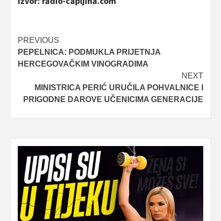
Izvor: radio-capljina.com
Post
PREVIOUS
PEPELNICA: PODMUKLA PRIJETNJA
navigation
HERCEGOVAČKIM VINOGRADIMA
NEXT
MINISTRICA PERIĆ URUČILA POHVALNICE I
PRIGODNE DAROVE UČENICIMA GENERACIJE