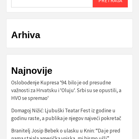
PRETRAGA
Arhiva
Najnovije
Oslobođenje Kupresa ‘94. bilo je od presudne
važnosti za Hrvatsku i ‘Oluju‘. Srbi su se opustili, a
HVO se spremao‘
Domagoj Nižić: Ljubuški Teatar Fest iz godine u
godinu raste, a publika je njegov najveći pokretač
Branitelj Josip Bebek o ulasku u Knin: “Da je pred
nama stajala američka vojska, mi bismo ušli”