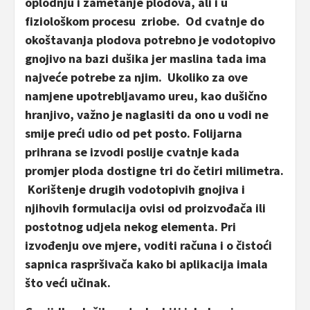
oplodnju i zametanje plodova, ali i u
fiziološkom procesu zriobe. Od cvatnje do
okoštavanja plodova potrebno je vodotopivo
gnojivo na bazi dušika jer maslina tada ima
najveće potrebe za njim. Ukoliko za ove
namjene upotrebljavamo ureu, kao dušično
hranjivo, važno je naglasiti da ono u vodi ne
smije preći udio od pet posto. Folijarna
prihrana se izvodi poslije cvatnje kada
promjer ploda dostigne tri do četiri milimetra.
Korištenje drugih vodotopivih gnojiva i
njihovih formulacija ovisi od proizvođača ili
postotnog udjela nekog elementa. Pri
izvođenju ove mjere, voditi računa i o čistoći
sapnica raspršivača kako bi aplikacija imala
što veći učinak.