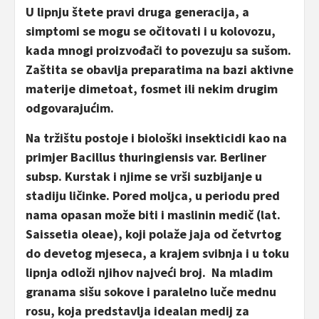
U lipnju štete pravi druga generacija, a
simptomi se mogu se očitovati i u kolovozu,
kada mnogi proizvođači to povezuju sa sušom.
Zaštita se obavlja preparatima na bazi aktivne
materije dimetoat, fosmet ili nekim drugim
odgovarajućim.
Na tržištu postoje i biološki insekticidi kao na
primjer Bacillus thuringiensis var. Berliner
subsp. Kurstak i njime se vrši suzbijanje u
stadiju ličinke. Pored moljca, u periodu pred
nama opasan može biti i maslinin medič (lat.
Saissetia oleae), koji polaže jaja od četvrtog
do devetog mjeseca, a krajem svibnja i u toku
lipnja odloži njihov najveći broj. Na mladim
granama sišu sokove i paralelno luče mednu
rosu, koja predstavlja idealan medij za