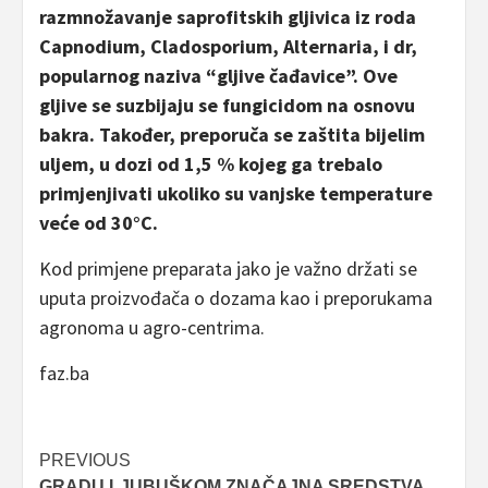
razmnožavanje saprofitskih
gljivica iz roda
Capnodium, Cladosporium, Alternaria, i dr,
popularnog naziva “gljive čađavice”. Ove
gljive se suzbijaju se fungicidom na osnovu
bakra. Također, preporuča se zaštita bijelim
uljem, u dozi od 1,5 % kojeg ga trebalo
primjenjivati ukoliko su vanjske temperature
veće od 30°C.
Kod primjene preparata jako je važno držati se
uputa proizvođača o dozama kao i preporukama
agronoma u agro-centrima.
faz.ba
Post
PREVIOUS
GRADU LJUBUŠKOM ZNAČAJNA SREDSTVA