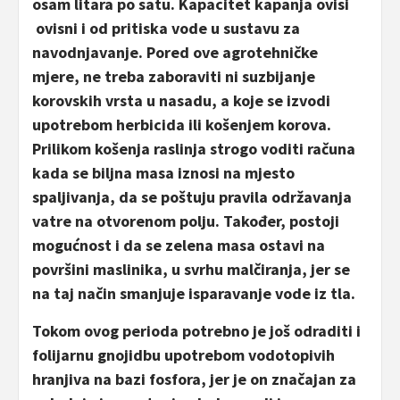
osam litara po satu. Kapacitet kapanja ovisi
ovisni i od pritiska vode u sustavu za
navodnjavanje. Pored ove agrotehničke
mjere, ne treba zaboraviti ni suzbijanje
korovskih vrsta u nasadu, a koje se izvodi
upotrebom herbicida ili košenjem korova.
Prilikom košenja raslinja strogo voditi računa
kada se biljna masa iznosi na mjesto
spaljivanja, da se poštuju pravila održavanja
vatre na otvorenom polju. Također, postoji
mogućnost i da se zelena masa ostavi na
površini maslinika, u svrhu malčiranja, jer se
na taj način smanjuje isparavanje vode iz tla.
Tokom ovog perioda potrebno je još odraditi i
folijarnu gnojidbu upotrebom vodotopivih
hranjiva na bazi fosfora, jer je on značajan za