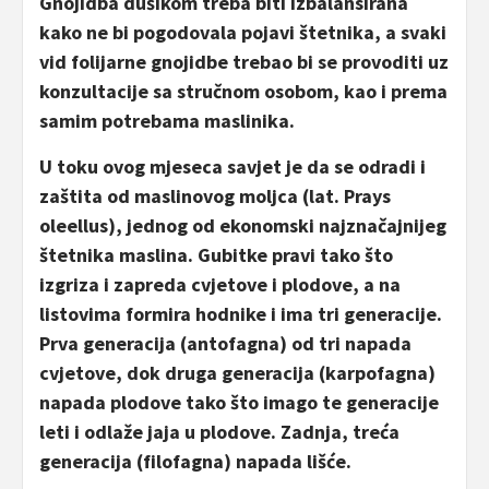
Gnojidba dušikom treba biti izbalansirana
kako ne bi pogodovala pojavi štetnika, a svaki
vid folijarne gnojidbe trebao bi se provoditi uz
konzultacije sa stručnom osobom, kao i prema
samim potrebama maslinika.
U toku ovog mjeseca savjet je da se odradi i
zaštita od maslinovog moljca (lat. Prays
oleellus), jednog od ekonomski najznačajnijeg
štetnika maslina. Gubitke pravi tako što
izgriza i zapreda cvjetove i plodove, a na
listovima formira hodnike i ima tri generacije.
Prva generacija (antofagna) od tri napada
cvjetove, dok druga generacija (karpofagna)
napada plodove tako što imago te generacije
leti i odlaže jaja u plodove. Zadnja, treća
generacija (filofagna) napada lišće.