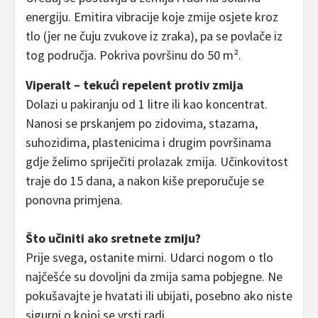
energiju. Emitira vibracije koje zmije osjete kroz
tlo (jer ne čuju zvukove iz zraka), pa se povlače iz
tog područja. Pokriva površinu do 50 m².
Viperalt – tekući repelent protiv zmija
Dolazi u pakiranju od 1 litre ili kao koncentrat.
Nanosi se prskanjem po zidovima, stazama,
suhozidima, plastenicima i drugim površinama
gdje želimo spriječiti prolazak zmija. Učinkovitost
traje do 15 dana, a nakon kiše preporučuje se
ponovna primjena.
Što učiniti ako sretnete zmiju?
Prije svega, ostanite mirni. Udarci nogom o tlo
najčešće su dovoljni da zmija sama pobjegne. Ne
pokušavajte je hvatati ili ubijati, posebno ako niste
sigurni o kojoj se vrsti radi.