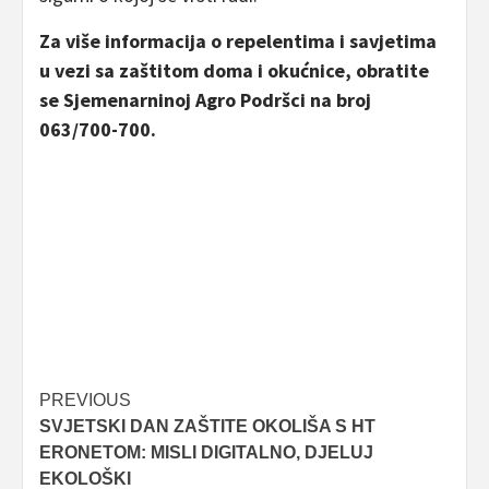
Za više informacija o repelentima i savjetima
u vezi sa zaštitom doma i okućnice, obratite
se Sjemenarninoj Agro Podršci na broj
063/700-700.
Post
PREVIOUS
SVJETSKI DAN ZAŠTITE OKOLIŠA S HT
navigation
ERONETOM: MISLI DIGITALNO, DJELUJ
EKOLOŠKI