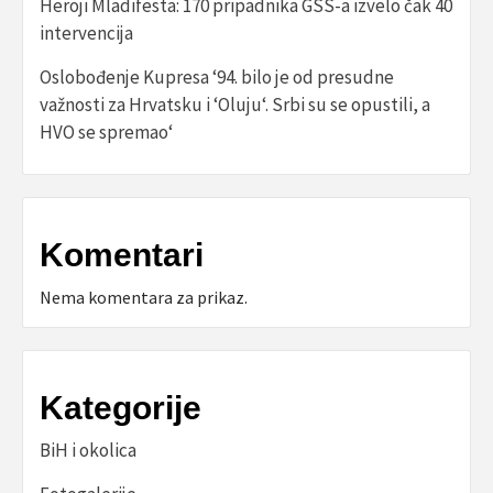
Heroji Mladifesta: 170 pripadnika GSS-a izvelo čak 40
intervencija
Oslobođenje Kupresa ‘94. bilo je od presudne
važnosti za Hrvatsku i ‘Oluju‘. Srbi su se opustili, a
HVO se spremao‘
Komentari
Nema komentara za prikaz.
Kategorije
BiH i okolica