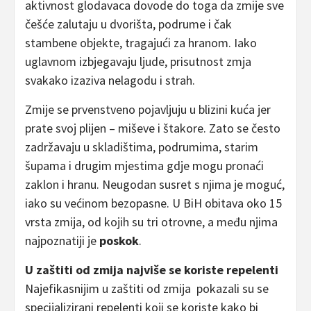
aktivnost glodavaca dovode do toga da zmije sve
češće zalutaju u dvorišta, podrume i čak
stambene objekte, tragajući za hranom. Iako
uglavnom izbjegavaju ljude, prisutnost zmja
svakako izaziva nelagodu i strah.
Zmije se prvenstveno pojavljuju u blizini kuća jer
prate svoj plijen – miševe i štakore. Zato se često
zadržavaju u skladištima, podrumima, starim
šupama i drugim mjestima gdje mogu pronaći
zaklon i hranu. Neugodan susret s njima je moguć,
iako su većinom bezopasne. U BiH obitava oko 15
vrsta zmija, od kojih su tri otrovne, a među njima
najpoznatiji je
poskok
.
U zaštiti od zmija najviše se koriste repelenti
Najefikasnijim u zaštiti od zmija pokazali su se
specijalizirani repelenti koji se koriste kako bi