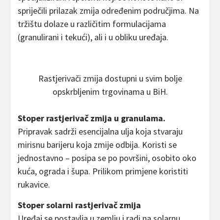
spriječili prilazak zmija određenim područjima. Na
tržištu dolaze u različitim formulacijama
(granulirani i tekući), ali i u obliku uređaja.
Rastjerivači zmija dostupni u svim bolje
opskrbljenim trgovinama u BiH.
Stoper rastjerivač zmija u granulama.
Pripravak sadrži esencijalna ulja koja stvaraju
mirisnu barijeru koja zmije odbija. Koristi se
jednostavno – posipa se po površini, osobito oko
kuća, ograda i šupa. Prilikom primjene koristiti
rukavice.
Stoper solarni rastjerivač zmija
Uređaj se postavlja u zemlju i radi na solarnu