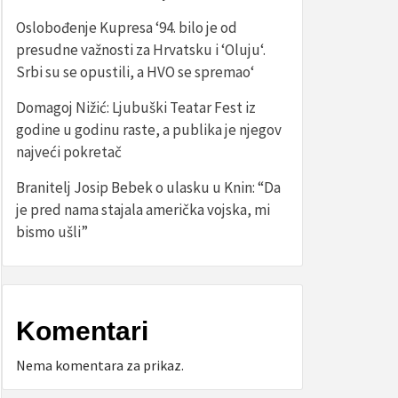
Oslobođenje Kupresa ‘94. bilo je od
presudne važnosti za Hrvatsku i ‘Oluju‘.
Srbi su se opustili, a HVO se spremao‘
Domagoj Nižić: Ljubuški Teatar Fest iz
godine u godinu raste, a publika je njegov
najveći pokretač
Branitelj Josip Bebek o ulasku u Knin: “Da
je pred nama stajala američka vojska, mi
bismo ušli”
Komentari
Nema komentara za prikaz.