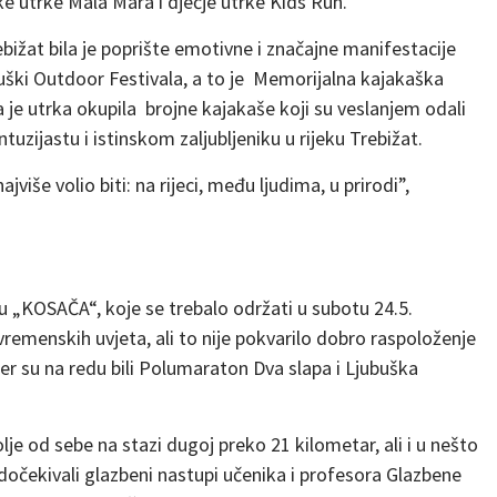
čke utrke Mala Mara i dječje utrke Kids Run.
bižat bila je poprište emotivne i značajne manifestacije
uški Outdoor Festivala, a to je Memorijalna kajakaška
 je utrka okupila brojne kajakaše koji su veslanjem odali
zijastu i istinskom zaljubljeniku u rijeku Trebižat.
više volio biti: na rijeci, među ljudima, u prirodi”,
ju „KOSAČA“, koje se trebalo održati u subotu 24.5.
vremenskih uvjeta, ali to nije pokvarilo dobro raspoloženje
, jer su na redu bili Polumaraton Dva slapa i Ljubuška
lje od sebe na stazi dugoj preko 21 kilometar, ali i u nešto
dočekivali glazbeni nastupi učenika i profesora Glazbene