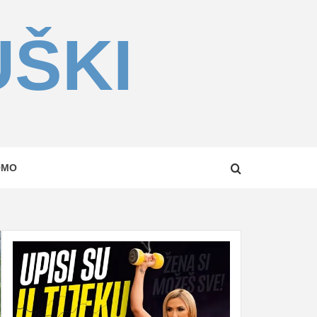
UŠKI
OMO