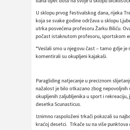
dana opet došli na svoje u sklopu biciklisti
U sklopu prvog festivalskog dana, rijeka Tre
koja se svake godine održava u sklopu Ljub
utrka posvećena profesoru Žarku Biliću. Ova
počast istaknutom profesoru, sportskom entu
“Veslali smo u njegovu čast – tamo gdje je naj
komentirali su okupljeni kajakaši.
Paragliding natjecanje u preciznom slijetan
nažalost je bilo otkazano zbog nepovoljnih 
okupljenih zaljubljenika u sport i rekreaciju
desetka Scunasticus.
Iznimno raspoloženi trkači pokazali su najbo
kraćoj desetci. Trkače su na više punktova 