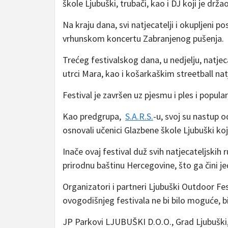
škole Ljubuški, trubači, kao i DJ koji je drža
Na kraju dana, svi natjecatelji i okupljeni po
vrhunskom koncertu Zabranjenog pušenja.
Trećeg festivalskog dana, u nedjelju, natjecate
utrci Mara, kao i košarkaškim streetball na
Festival je završen uz pjesmu i ples i popula
Kao predgrupa,
S.A.R.S.
-u, svoj su nastup o
osnovali učenici Glazbene škole Ljubuški ko
Inače ovaj festival duž svih natjecateljskih r
prirodnu baštinu Hercegovine, što ga čini j
Organizatori i partneri Ljubuški Outdoor Fe
ovogodišnjeg festivala ne bi bilo moguće, bil
JP Parkovi LJUBUŠKI D.O.O., Grad Ljubuški, 