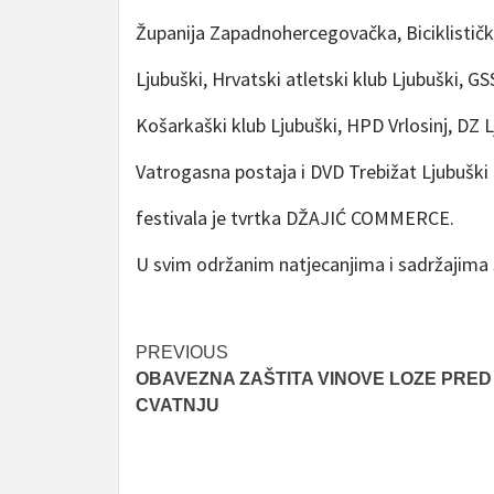
Županija Zapadnohercegovačka, Biciklistički
Ljubuški, Hrvatski atletski klub Ljubuški, G
Košarkaški klub Ljubuški, HPD Vrlosinj, DZ Lj
Vatrogasna postaja i DVD Trebižat Ljubuški 
festivala je tvrtka DŽAJIĆ COMMERCE.
U svim održanim natjecanjima i sadržajima su
Post
PREVIOUS
OBAVEZNA ZAŠTITA VINOVE LOZE PRED
navigation
CVATNJU