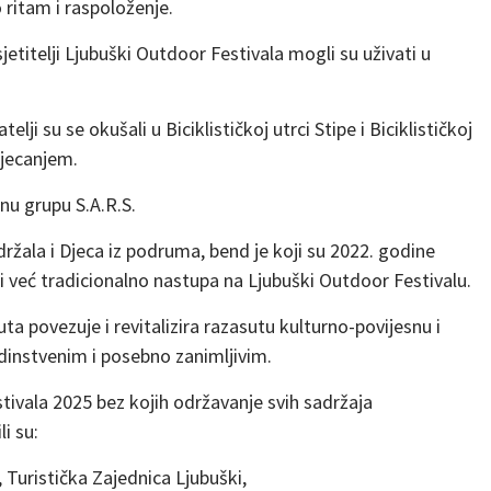
o ritam i raspoloženje.
sjetitelji Ljubuški Outdoor Festivala mogli su uživati u
lji su se okušali u Biciklističkoj utrci Stipe i Biciklističkoj
tjecanjem.
rnu grupu S.A.R.S.
držala i Djeca iz podruma, bend je koji su 2022. godine
ji već tradicionalno nastupa na Ljubuški Outdoor Festivalu.
uta povezuje i revitalizira razasutu kulturno-povijesnu i
edinstvenim i posebno zanimljivim.
stivala 2025 bez kojih održavanje svih sadržaja
i su:
Turistička Zajednica Ljubuški,