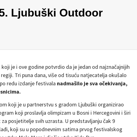
5. Ljubuški Outdoor
 koji je i ove godine potvrdio da je jedan od najznačajnijih
 regiji. Tri puna dana, više od tisuću natjecatelja okušalo
 po redu izdanje festivala
nadmašilo je sva očekivanja,
esnicima.
om koji je u partnerstvu s gradom Ljubuški organizirao
ram koji proslavlja olimpizam u Bosni i Hercegovini i širi
a posjetitelje svih uzrasta. U predstavljanju čak 9
mlađi, koji su u popodnevnim satima prvog festivalskog