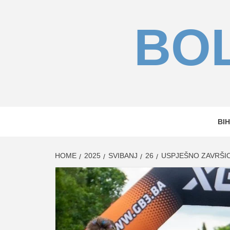
Skip
to
BOL
content
BIH
HOME
2025
SVIBANJ
26
USPJEŠNO ZAVRŠIO