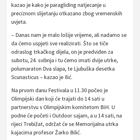
kazao je kako je paragliding natjecanje u
preciznom slijetanju otkazano zbog vremenskih
uvjeta.
– Danas nam je malo lošije vrijeme, ali nadamo se
da ćemo uspjeti sve realizirati. Što se tiče
odraslog trkačkog dijela, on je predviđen za
subotu, 24. svibnja i tu ćemo imati dvije utrke,
polumaraton Dva slapa, te Ljubuška desetka
Scunasticus – kazao je Ilić.
Na prvom danu Festivala u 11.30 počeo je
Olimpijski dan koji će trajati do 14 sati u
partnerstvu s Olimpijskim komitetom BiH. U
podne će početi i Outdoor sajam, a u 14 sati, na
rijeci Trebižat, održat će se Memorijalna utrka
kajacima profesor Žarko Bilić.