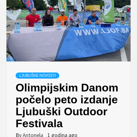
LJUBUŠKE NOVOSTI
Olimpijskim Danom
počelo peto izdanje
Ljubuški Outdoor
Festivala
By
Antonela
1 godina ago