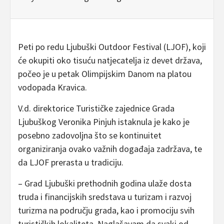
Peti po redu Ljubuški Outdoor Festival (LJOF), koji
će okupiti oko tisuću natjecatelja iz devet država,
počeo je u petak Olimpijskim Danom na platou
vodopada Kravica.
V.d. direktorice Turističke zajednice Grada
Ljubuškog Veronika Pinjuh istaknula je kako je
posebno zadovoljna što se kontinuitet
organiziranja ovako važnih događaja zadržava, te
da LJOF prerasta u tradiciju.
– Grad Ljubuški prethodnih godina ulaže dosta
truda i financijskih sredstava u turizam i razvoj
turizma na području grada, kao i promociju svih
turističkih lokaliteta. Naglašavam da svaki od