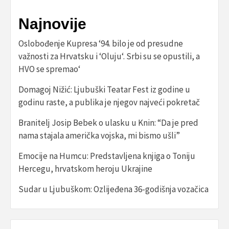
Najnovije
Oslobođenje Kupresa ‘94. bilo je od presudne
važnosti za Hrvatsku i ‘Oluju‘. Srbi su se opustili, a
HVO se spremao‘
Domagoj Nižić: Ljubuški Teatar Fest iz godine u
godinu raste, a publika je njegov najveći pokretač
Branitelj Josip Bebek o ulasku u Knin: “Da je pred
nama stajala američka vojska, mi bismo ušli”
Emocije na Humcu: Predstavljena knjiga o Toniju
Hercegu, hrvatskom heroju Ukrajine
Sudar u Ljubuškom: Ozlijeđena 36-godišnja vozačica