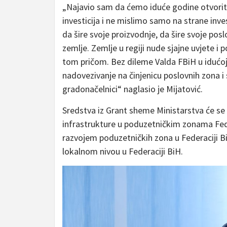
„Najavio sam da ćemo iduće godine otvoriti
investicija i ne mislimo samo na strane inv
da šire svoje proizvodnje, da šire svoje posl
zemlje. Zemlje u regiji nude sjajne uvjete i
tom pričom. Bez dileme Valda FBiH u idućoj 
nadovezivanje na činjenicu poslovnih zona i 
gradonačelnici“ naglasio je Mijatović.
Sredstva iz Grant sheme Ministarstva će se 
infrastrukture u poduzetničkim zonama Fede
razvojem poduzetničkih zona u Federaciji B
lokalnom nivou u Federaciji BiH.