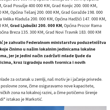
M, Grad Posušje 400 000 KM, Grad Konjic 200. 000 KM,
00 KM, Općina Tešanj 200. 000 KM, Grad Goražde 198. 000
 Velika Kladuša 200. 000 KM, Općina Hadžići 147. 000 KM,
00 KM,
Grad Ljubuški 200. 000 KM
, Općina Prozor Rama
pćina Breza 135. 300 KM, Grad Novi Travnik 183. 000 KM
ć je zahvalio Federalnom ministarstvu poduzetništva
 koje činimo u našim lokalnim jedinicama lokalne
a, jer je jedini način zadržati mlade ljude da
cima, kroz izgradnju novih tvornica i novih
e za ostanak u zemlji, naš motiv je i jačanje privrede.
e poslovne zone, čime osiguravamo nove kapacitete,
ničkih zona na lokalnoj razini, a čime potičemo širenje
udi“ istakao je Markotić.