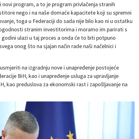
 novi program, a to je program privlačenja stranih
estitore nego i na naše domaće kapacitete koji su spremni
ovanje, toga u Federaciji do sada nije bilo kao ni u ostatku
 pogodnosti stranim investitorima i moramo im parirati s
godini ulazi u taj proces a onda će to biti potpuno
svega onog što na sjajan način rade naši načelnici i
usmjeriti na izgradnju nove i unapređenje postojeće
racije BiH, kao i unapređenje usluga za upravljanje
iH, kao preduslova za ekonomski rast i zapošljavanje na