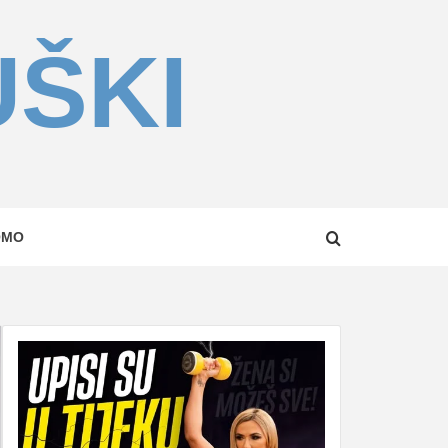
UŠKI
OMO