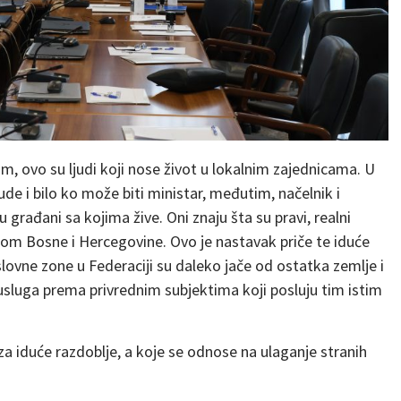
im, ovo su ljudi koji nose život u lokalnim zajednicama. U
ude i bilo ko može biti ministar, međutim, načelnik i
u građani sa kojima žive. Oni znaju šta su pravi, realni
om Bosne i Hercegovine. Ovo je nastavak priče te iduće
ovne zone u Federaciji su daleko jače od ostatka zemlje i
iz usluga prema privrednim subjektima koji posluju tim istim
 za iduće razdoblje, a koje se odnose na ulaganje stranih