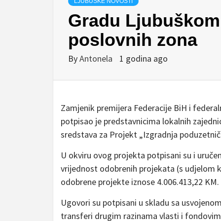
LJUBUŠKE NOVOSTI
Gradu Ljubuškom 
poslovnih zona
By
Antonela
1 godina ago
Zamjenik premijera Federacije BiH i federaln
potpisao je predstavnicima lokalnih zajedni
sredstava za Projekt „Izgradnja poduzetnič
U okviru ovog projekta potpisani su i uruče
vrijednost odobrenih projekata (s udjelom k
odobrene projekte iznose 4.006.413,22 KM.
Ugovori su potpisani u skladu sa usvojeno
transferi drugim razinama vlasti i fondov