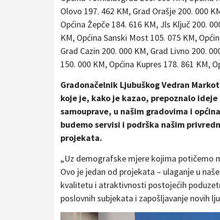
Olovo 197. 462 KM, Grad Orašje 200. 000 K
Općina Žepče 184. 616 KM, Jls Ključ 200. 0
KM, Općina Sanski Most 105. 075 KM, Općina
Grad Cazin 200. 000 KM, Grad Livno 200. 0
150. 000 KM, Općina Kupres 178. 861 KM, O
Gradonačelnik Ljubuškog Vedran Markoti
koje je, kako je kazao, prepoznalo ideje
samouprave, u našim gradovima i općinam
budemo servisi i podrška našim privredni
projekata.
„Uz demografske mjere kojima potičemo mlad
Ovo je jedan od projekata – ulaganje u naš
kvalitetu i atraktivnosti postojećih poduzet
poslovnih subjekata i zapošljavanje novih lj