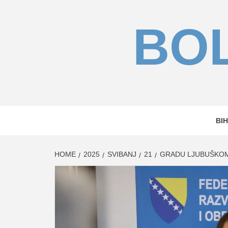
Skip
to
BOL
content
BIH
HOME
2025
SVIBANJ
21
GRADU LJUBUŠKOM