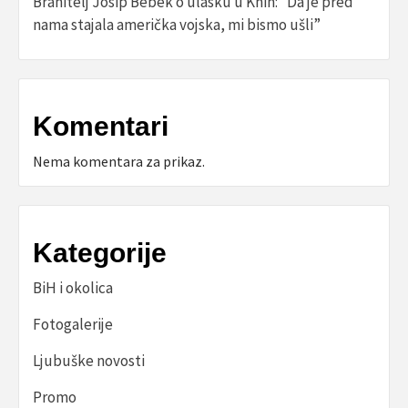
Branitelj Josip Bebek o ulasku u Knin: “Da je pred
nama stajala američka vojska, mi bismo ušli”
Komentari
Nema komentara za prikaz.
Kategorije
BiH i okolica
Fotogalerije
Ljubuške novosti
Promo