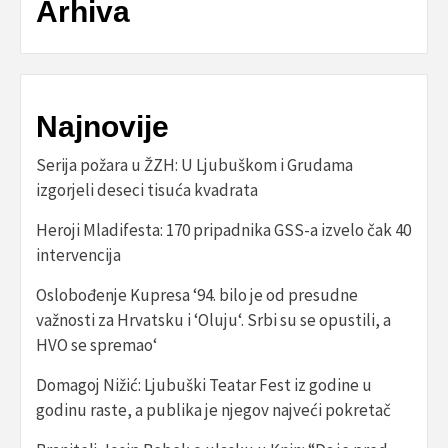
Arhiva
Najnovije
Serija požara u ŽZH: U Ljubuškom i Grudama
izgorjeli deseci tisuća kvadrata
Heroji Mladifesta: 170 pripadnika GSS-a izvelo čak 40
intervencija
Oslobođenje Kupresa ‘94. bilo je od presudne
važnosti za Hrvatsku i ‘Oluju‘. Srbi su se opustili, a
HVO se spremao‘
Domagoj Nižić: Ljubuški Teatar Fest iz godine u
godinu raste, a publika je njegov najveći pokretač