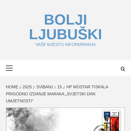
Skip
to
BOLJI
content
LJUBUŠKI
VAŠE MJESTO INFORMIRANJA
Primary
Menu
HOME
2025
SVIBANJ
15
HP MOSTAR TISKALA
PRIGODNO IZDANJE MARAKA „SVJETSKI DAN
UMJETNOSTI“