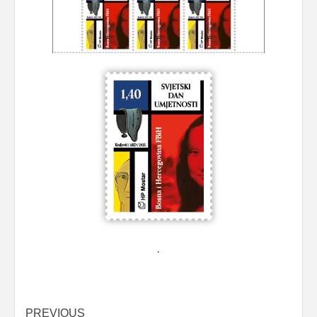
.
Post
PREVIOUS