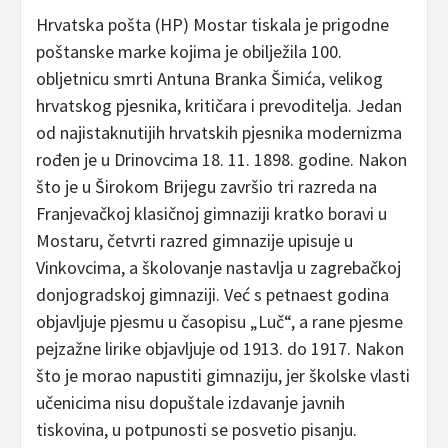
Hrvatska pošta (HP) Mostar tiskala je prigodne
poštanske marke kojima je obilježila 100.
obljetnicu smrti Antuna Branka Šimića, velikog
hrvatskog pjesnika, kritičara i prevoditelja. Jedan
od najistaknutijih hrvatskih pjesnika modernizma
rođen je u Drinovcima 18. 11. 1898. godine. Nakon
što je u Širokom Brijegu završio tri razreda na
Franjevačkoj klasičnoj gimnaziji kratko boravi u
Mostaru, četvrti razred gimnazije upisuje u
Vinkovcima, a školovanje nastavlja u zagrebačkoj
donjogradskoj gimnaziji. Već s petnaest godina
objavljuje pjesmu u časopisu „Luč“, a rane pjesme
pejzažne lirike objavljuje od 1913. do 1917. Nakon
što je morao napustiti gimnaziju, jer školske vlasti
učenicima nisu dopuštale izdavanje javnih
tiskovina, u potpunosti se posvetio pisanju.