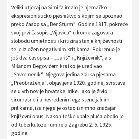
Veliki utjecaj na Šimića imalo je njemačko
ekspresionističko pjesništvo s kojim se upoznao
preko časopisa „Der Sturm“. Godine 1917. pokreće
svoj prvi časopis „Vijavica“ u kome zagovara
slobodu umjetnosti i kritizira stanje književnosti
te je izložen negativnim kritikama. Pokrenuo je
još dva časopisa – „Juriš“ i „Književnik“, a s
Milanom Begovićem kratko je uređivao
„Savremenik“. Njegova jedina zbirka pjesama
„Preobraženja“, objavljena 1920. godine, svrstava
se u vrh novije hrvatske lirike. Iako je živio
siromašno i u nesređenim egzistencijalnim
prilikama, iza njega je ostao iznimno značajan
književni opus. Nakon teške upale pluća obolio je
od tuberkuloze i umire u Zagrebu 2. 5. 1925.
godine.