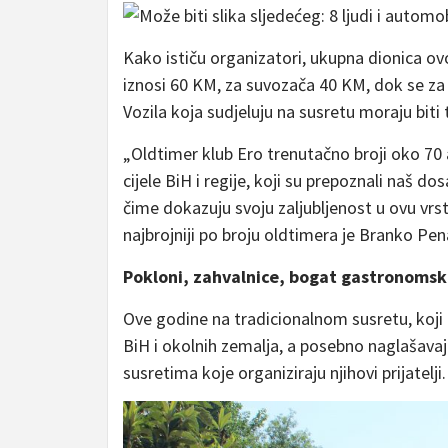
Kako ističu organizatori, ukupna dionica ov
iznosi 60 KM, za suvozača 40 KM, dok se za v
Vozila koja sudjeluju na susretu moraju biti 
„Oldtimer klub Ero trenutačno broji oko 70 
cijele BiH i regije, koji su prepoznali naš d
čime dokazuju svoju zaljubljenost u ovu vrstu 
najbrojniji po broju oldtimera je Branko Pen
Pokloni, zahvalnice, bogat gastronomsk
Ove godine na tradicionalnom susretu, koji n
BiH i okolnih zemalja, a posebno naglašavaj
susretima koje organiziraju njihovi prijatelji.