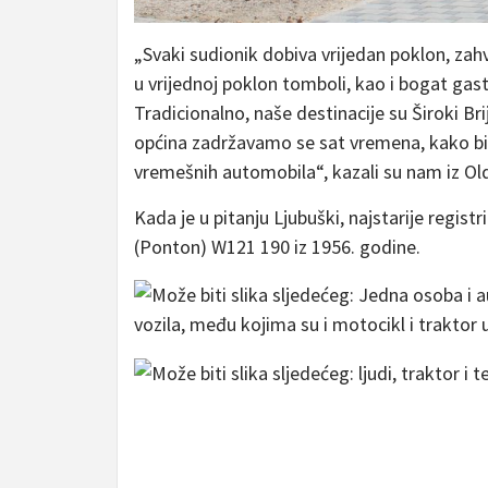
„Svaki sudionik dobiva vrijedan poklon, za
u vrijednoj poklon tomboli, kao i bogat ga
Tradicionalno, naše destinacije su Široki Br
općina zadržavamo se sat vremena, kako bi za
vremešnih automobila“, kazali su nam iz Ol
Kada je u pitanju Ljubuški, najstarije regis
(Ponton) W121 190 iz 1956. godine.
vozila, među kojima su i motocikl i traktor 