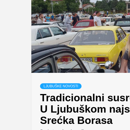
LJUBUŠKE NOVOSTI
Tradicionalni susr
U Ljubuškom najsta
Srećka Borasa