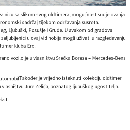
hvalnicu sa slikom svog oldtimera, mogućnost sudjelovanja
stronomski sadržaj tijekom održavanja susreta.
ijeg, Ljubuški, Posušje i Grude. U svakom od gradova i
ljubljenici u ovaj vid hobija mogli uživati u razgledavanju
dtimer kluba Ero.
trirano vozilo je u vlasništvu Srećka Borasa – Mercedes-Benz
Također je vrijedno istaknuti kolekciju oldtimer
u vlasništvu Jure Zelića, poznatog ljubuškog ugostitelja.