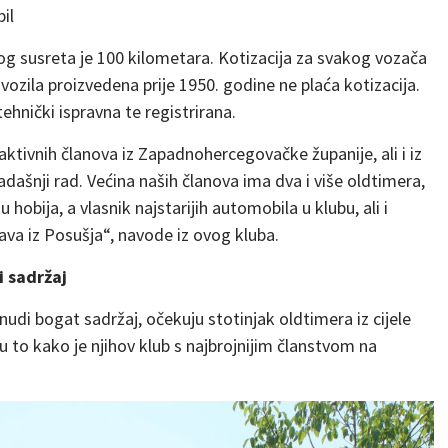
og susreta je 100 kilometara. Kotizacija za svakog vozača
ozila proizvedena prije 1950. godine ne plaća kotizacija.
tehnički ispravna te registrirana.
aktivnih članova iz Zapadnohercegovačke županije, ali i iz
osadašnji rad. Većina naših članova ima dva i više oldtimera,
hobija, a vlasnik najstarijih automobila u klubu, ali i
ava iz Posušja“, navode iz ovog kluba.
i sadržaj
udi bogat sadržaj, očekuju stotinjak oldtimera iz cijele
u to kako je njihov klub s najbrojnijim članstvom na