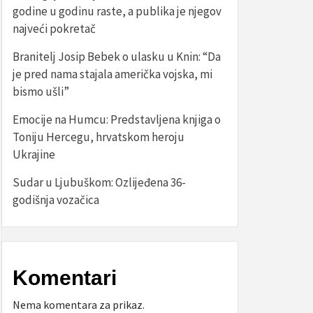
godine u godinu raste, a publika je njegov
najveći pokretač
Branitelj Josip Bebek o ulasku u Knin: “Da
je pred nama stajala američka vojska, mi
bismo ušli”
Emocije na Humcu: Predstavljena knjiga o
Toniju Hercegu, hrvatskom heroju
Ukrajine
Sudar u Ljubuškom: Ozlijeđena 36-
godišnja vozačica
Komentari
Nema komentara za prikaz.