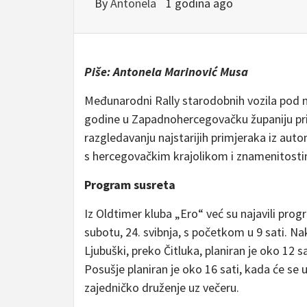
By
Antonela
1 godina ago
Piše: Antonela Marinović Musa
Međunarodni Rally starodobnih vozila pod 
godine u Zapadnohercegovačku županiju privuč
razgledavanju najstarijih primjeraka iz automo
s hercegovačkim krajolikom i znamenitostim
Program susreta
Iz Oldtimer kluba „Ero“ već su najavili prog
subotu, 24. svibnja, s početkom u 9 sati. N
Ljubuški, preko Čitluka, planiran je oko 12 
Posušje planiran je oko 16 sati, kada će se u
zajedničko druženje uz večeru.