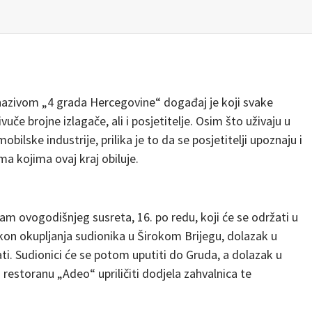
nazivom „4 grada Hercegovine“ događaj je koji svake
e brojne izlagače, ali i posjetitelje. Osim što uživaju u
bilske industrije, prilika je to da se posjetitelji upoznaju i
a kojima ovaj kraj obiluje.
ram ovogodišnjeg susreta, 16. po redu, koji će se održati u
akon okupljanja sudionika u Širokom Brijegu, dolazak u
sati. Sudionici će se potom uputiti do Gruda, a dolazak u
 restoranu „Adeo“ upriličiti dodjela zahvalnica te