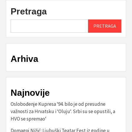
Pretraga
PRETRAGA
Arhiva
Najnovije
Oslobođenje Kupresa ‘94. bilo je od presudne
važnosti za Hrvatsku i ‘Oluju‘. Srbi su se opustili, a
HVO se spremao‘
Domagoj Nižić: Ljubuški Teatar Fest iz godine u