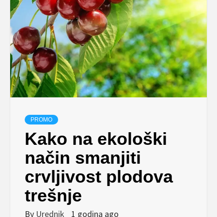
PROMO
Kako na ekološki
način smanjiti
crvljivost plodova
trešnje
By
Urednik
1 godina ago