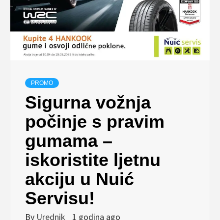
PROMO
Sigurna vožnja
počinje s pravim
gumama –
iskoristite ljetnu
akciju u Nuić
Servisu!
By
Urednik
1 godina ago