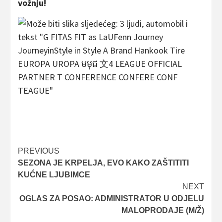
vožnju!
Post
PREVIOUS
SEZONA JE KRPELJA, EVO KAKO ZAŠTITITI
navigation
KUĆNE LJUBIMCE
NEXT
OGLAS ZA POSAO: ADMINISTRATOR U ODJELU
MALOPRODAJE (M/Ž)