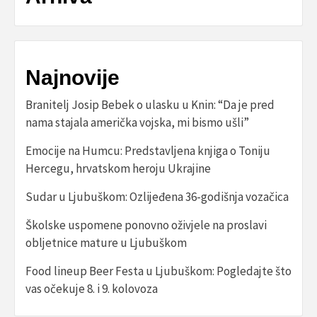
Najnovije
Branitelj Josip Bebek o ulasku u Knin: “Da je pred
nama stajala američka vojska, mi bismo ušli”
Emocije na Humcu: Predstavljena knjiga o Toniju
Hercegu, hrvatskom heroju Ukrajine
Sudar u Ljubuškom: Ozlijeđena 36-godišnja vozačica
Školske uspomene ponovno oživjele na proslavi
obljetnice mature u Ljubuškom
Food lineup Beer Festa u Ljubuškom: Pogledajte što
vas očekuje 8. i 9. kolovoza