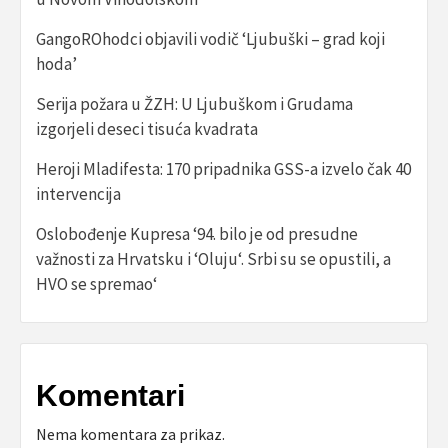
GangoROhodci objavili vodič ‘Ljubuški – grad koji
hoda’
Serija požara u ŽZH: U Ljubuškom i Grudama
izgorjeli deseci tisuća kvadrata
Heroji Mladifesta: 170 pripadnika GSS-a izvelo čak 40
intervencija
Oslobođenje Kupresa ‘94. bilo je od presudne
važnosti za Hrvatsku i ‘Oluju‘. Srbi su se opustili, a
HVO se spremao‘
Komentari
Nema komentara za prikaz.