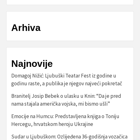
Arhiva
Najnovije
Domagoj Nižić: Ljubuški Teatar Fest iz godine u
godinu raste, a publika je njegov najveći pokretač
Branitelj Josip Bebek o ulasku u Knin: “Da je pred
nama stajala američka vojska, mi bismo ušli”
Emocije na Humcu: Predstavljena knjiga o Toniju
Hercegu, hrvatskom heroju Ukrajine
Sudar u Ljubuškom: Ozlijeđena 36-godišnja vozačica