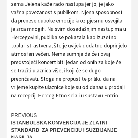
sama Jelena kaže rado nastupa jer joj je jako
važna povezanost s publikom. Njena sposobnost
da prenese duboke emocije kroz pjesmu osvojila
je srca mnogih. Na svim dosadašnjim nastupima u
Hercegovini, publika se pokazala kao izuzetno
topla i strastvena, što je uvijek dodatno doprinjelo
atmosferi večeri. Nema sumnje da će i ovaj
predstojeći koncert biti jedan od onih za koje će
se tražiti ulaznica više, i koji će se dugo
prepričavati. Stoga ne propustite priliku da na
vrijeme kupite ulaznice koje su od danas u prodaji
na recepciji Herceg Etno sela i u sustavu Entrio.
Post
PREVIOUS
ISTANBULSKA KONVENCIJA JE ZLATNI
navigation
STANDARD ZA PREVENCIJU I SUZBIJANJE
NASILJA