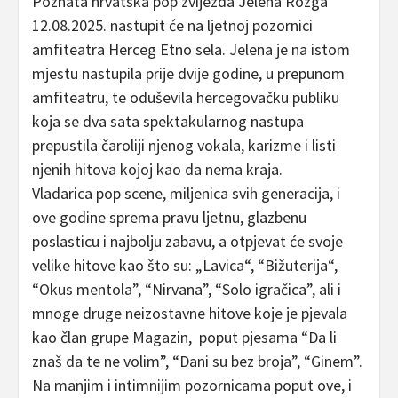
Poznata hrvatska pop zvijezda Jelena Rozga
12.08.2025. nastupit će na ljetnoj pozornici
amfiteatra Herceg Etno sela. Jelena je na istom
mjestu nastupila prije dvije godine, u prepunom
amfiteatru, te oduševila hercegovačku publiku
koja se dva sata spektakularnog nastupa
prepustila čaroliji njenog vokala, karizme i listi
njenih hitova kojoj kao da nema kraja.
Vladarica pop scene, miljenica svih generacija, i
ove godine sprema pravu ljetnu, glazbenu
poslasticu i najbolju zabavu, a otpjevat će svoje
velike hitove kao što su: „Lavica“, “Bižuterija“,
“Okus mentola”, “Nirvana”, “Solo igračica”, ali i
mnoge druge neizostavne hitove koje je pjevala
kao član grupe Magazin, poput pjesama “Da li
znaš da te ne volim”, “Dani su bez broja”, “Ginem”.
Na manjim i intimnijim pozornicama poput ove, i