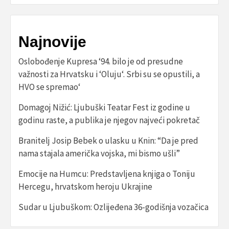
Najnovije
Oslobođenje Kupresa ‘94. bilo je od presudne
važnosti za Hrvatsku i ‘Oluju‘. Srbi su se opustili, a
HVO se spremao‘
Domagoj Nižić: Ljubuški Teatar Fest iz godine u
godinu raste, a publika je njegov najveći pokretač
Branitelj Josip Bebek o ulasku u Knin: “Da je pred
nama stajala američka vojska, mi bismo ušli”
Emocije na Humcu: Predstavljena knjiga o Toniju
Hercegu, hrvatskom heroju Ukrajine
Sudar u Ljubuškom: Ozlijeđena 36-godišnja vozačica