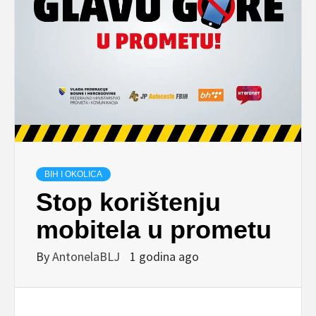
BIH I OKOLICA
Stop korištenju
mobitela u prometu
By
AntonelaBLJ
1 godina ago