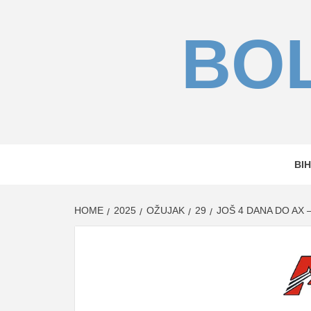
Skip
to
BOL
content
BIH
HOME
2025
OŽUJAK
29
JOŠ 4 DANA DO AX