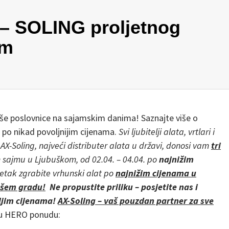
 – SOLING proljetnog
om
 naše poslovnice na sajamskim danima! Saznajte više o
t po nikad povoljnijim cijenama.
Svi ljubitelji alata, vrtlari i
AX-Soling, najveći distributer alata u državi, donosi vam
tri
 sajmu u Ljubuškom, od 02.04. – 04.04. po
najnižim
petak zgrabite vrhunski alat po
najnižim cijenama u
ašem gradu!
Ne propustite priliku – posjetite nas i
ljim cijenama!
AX-Soling – vaš pouzdan partner za sve
ku HERO ponudu: