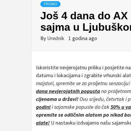
PROMO
Još 4 dana do AX
sajma u Ljubušk
By
Urednik
1 godina ago
Iskoristite nevjerojatnu priliku i posjetite
datumu i lokacijama i zgrabite vrhunski ala
majstori, spremite se za proljetnu senzaciju!
dana nevjerojatnih popusta
na proljetnom
cijenama u državi!
Ovu srijedu, četvrtak i 
godini
i sajamske popuste do čak
50% u v
opremite se odličnim alatom po nikad bo
alate!
U nastavku izdvajamo našu sajams