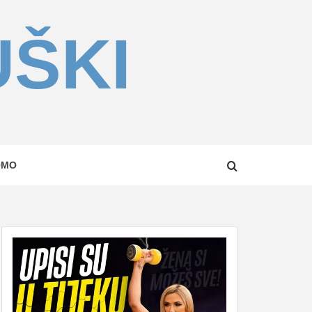
UŠKI
OMO