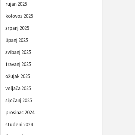
rujan 2025
kolovoz 2025
srpanj 2025
Post
REVIOUS
lipanj 2025
ZO ŽZH:
avigation
STJEČE
svibanj 2025
OK ZA
UPNJU
travanj 2025
ARKICE
ožujak 2025
veljača 2025
siječanj 2025
prosinac 2024
studeni 2024