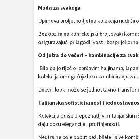
Moda za svakoga
Upimova proljetno-ljetna kolekcija nudi širok
Bez obzira na konfekcijski broj, svaki komad 
osiguravajući prilagodljivost i besprijekorno 
Od jutra do večeri – kombinacije za sva
Bilo da je riječ o lepršavim haljinama, lag
kolekcija omogućuje lako kombiniranje za s
Dnevni look može se jednostavno transfor
Talijanska sofisticiranost i jednostavnos
Kolekcija odiše prepoznatljivim talijanskim 
daju dozu elegancije i profinjenosti.
Neutralne boje poput bež, bijele i sive komb