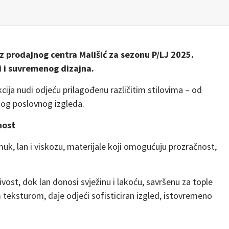
z prodajnog centra Mališić za sezonu P/LJ 2025.
i i suvremenog dizajna.
ija nudi odjeću prilagođenu različitim stilovima – od
nog poslovnog izgleda.
nost
amuk, lan i viskozu, materijale koji omogućuju prozračnost,
ivost, dok lan donosi svježinu i lakoću, savršenu za tople
teksturom, daje odjeći sofisticiran izgled, istovremeno