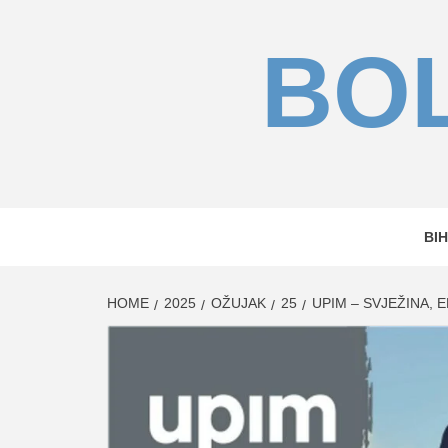
Skip
to
BOL
content
BIH
HOME
2025
OŽUJAK
25
UPIM – SVJEŽINA,