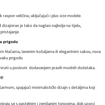
 raspon veličina, uključujući i plus size modele.
dizajniran je tako da naglasi najbolje na tijelu,
pristajanje.
ku prigodu
anim hlačama, lanenim košuljama ili elegantnim sakou, nova
vaku prigodu.
mirati u poslovni dodavanjem pravih modnih dodataka.
t!
šarmom, spajajući minimalistički dizajn s detaljima koji
iniraju se s pastelnim i zemljanim tonovima, dok uzorci