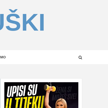
UŠKI
OMO