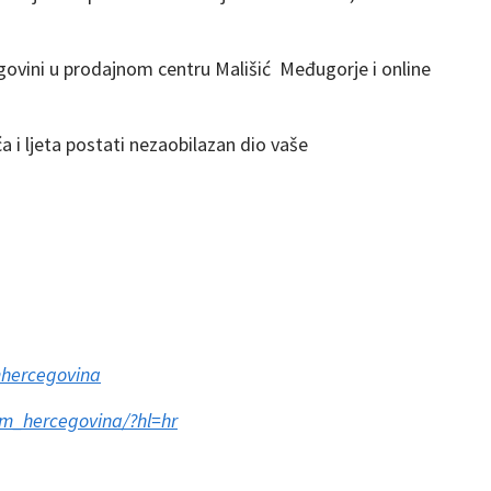
govini u prodajnom centru Mališić Međugorje i online
a i ljeta postati nezaobilazan dio vaše
hercegovina
m_hercegovina/?hl=hr