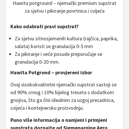
Hawita potground – njemački premium supstrat
za sjetvu i pikiranje povrtnica i cvijeća
Kako odabrati pravi supstrat?
Za sjetvu sitnosjemenih kultura (rajčica, paprika,
salata) koristi se granulacija 0-5 mm
Za pikiranje i veće posude preporučuje se
granulacija 0-20 mm.
Hawita Potgrond – provjereni izbor
Ovaj visokokvalitetni njemački supstrat sastoji se
od 90% crnog i 10% bijelog treseta s dodatkom
gnojiva, što ga čini idealnim za uzgoj presadnica,
cvijeća i kontejnersku proizvodnju.
Puno više informacija o namjeni i primjeni
supstrata doznajte od Sjemenarnine Agro