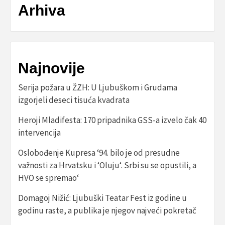
Arhiva
Najnovije
Serija požara u ŽZH: U Ljubuškom i Grudama
izgorjeli deseci tisuća kvadrata
Heroji Mladifesta: 170 pripadnika GSS-a izvelo čak 40
intervencija
Oslobođenje Kupresa ‘94. bilo je od presudne
važnosti za Hrvatsku i ‘Oluju‘. Srbi su se opustili, a
HVO se spremao‘
Domagoj Nižić: Ljubuški Teatar Fest iz godine u
godinu raste, a publika je njegov najveći pokretač