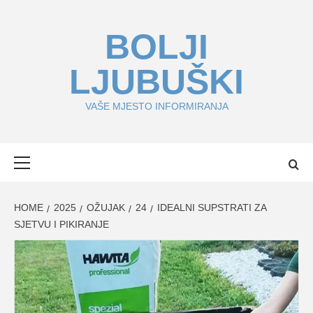
Skip
to
BOLJI
content
LJUBUŠKI
VAŠE MJESTO INFORMIRANJA
Primary
Menu
HOME
2025
OŽUJAK
24
IDEALNI SUPSTRATI ZA
SJETVU I PIKIRANJE