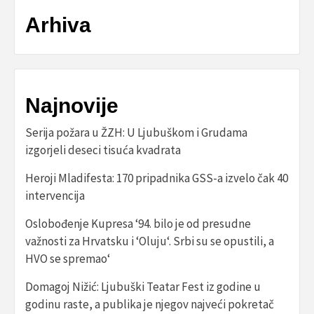
Arhiva
Najnovije
Serija požara u ŽZH: U Ljubuškom i Grudama
izgorjeli deseci tisuća kvadrata
Heroji Mladifesta: 170 pripadnika GSS-a izvelo čak 40
intervencija
Oslobođenje Kupresa ‘94. bilo je od presudne
važnosti za Hrvatsku i ‘Oluju‘. Srbi su se opustili, a
HVO se spremao‘
Domagoj Nižić: Ljubuški Teatar Fest iz godine u
godinu raste, a publika je njegov najveći pokretač