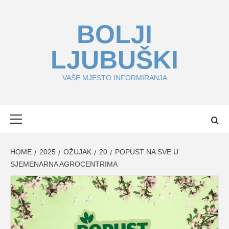
Skip
to
BOLJI
content
LJUBUŠKI
VAŠE MJESTO INFORMIRANJA
Primary
Menu
HOME
2025
OŽUJAK
20
POPUST NA SVE U
SJEMENARNA AGROCENTRIMA