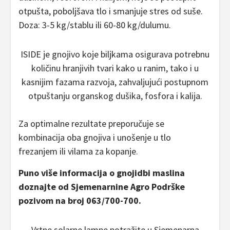
otpušta, poboljšava tlo i smanjuje stres od suše.
Doza: 3-5 kg/stablu ili 60-80 kg/dulumu.
ISIDE je gnojivo koje biljkama osigurava potrebnu
količinu hranjivih tvari kako u ranim, tako i u
kasnijim fazama razvoja, zahvaljujući postupnom
otpuštanju organskog dušika, fosfora i kalija.
Za optimalne rezultate preporučuje se
kombinacija oba gnojiva i unošenje u tlo
frezanjem ili vilama za kopanje.
Puno više informacija o gnojidbi maslina
doznajte od Sjemenarnine Agro Podrške
pozivom na broj 063/700-700.
Vrtne solarne lampe potražite u Sjemenarna