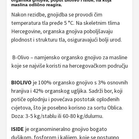
maslina odlično reagira.
Nakon rezidbe, gnojidba se provodi čim
temperatura tla pređe 5 °C. Na skeletnim tlima
Hercegovine, organska gnojiva poboljšavaju
plodnost i strukturu tla, osiguravajući bolji urod.
B-Olivo – namjensko organsko gnojivo za masline
koje se najviše koristi na hercegovačkom području
BIOLIVO
je 100% organsko gnojivo s 3% osnovnih
hranjiva i 42% organskog ugljika. Sadrži bor, koji
potiče oplodnju i povećava postotak oplođenih
cvjetova, što je posebno korisno za sortu Oblica.
Doza: 3-5 kg/stablu ili 60-80 kg/dulumu.
ISIDE
je organomineralno gnojivo bogato
dušikom, fosforom i kalijem, koje se postupno