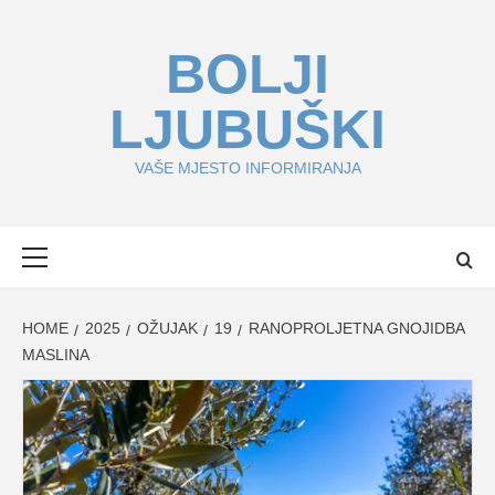
Skip
to
BOLJI
content
LJUBUŠKI
VAŠE MJESTO INFORMIRANJA
Primary
Menu
HOME
2025
OŽUJAK
19
RANOPROLJETNA GNOJIDBA
MASLINA