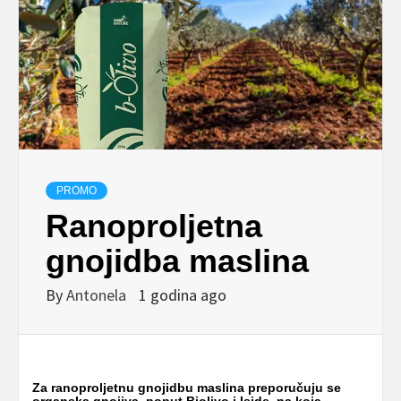
PROMO
Ranoproljetna
gnojidba maslina
By
Antonela
1 godina ago
Za ranoproljetnu gnojidbu maslina preporučuju se
organska gnojiva, poput Biolivo i Iside, na koja