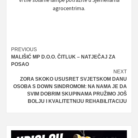
agrocentrima.
Post
PREVIOUS
MALIŠIĆ MP D.O.O. ČITLUK – NATJEČAJ ZA
navigation
POSAO
NEXT
ZORA SKOKO USUSRET SVJETSKOM DANU
OSOBA S DOWN SINDROMOM: NA NAMA JE DA
SVIM DOBRIM SKUPINAMA PRUŽIMO JOŠ
BOLJU I KVALITETNIJU REHABILITACIJU