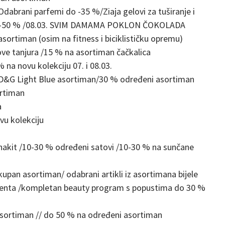
abrani parfemi do -35 %/Ziaja gelovi za tuširanje i
 do -50 % /08.03. SVIM DAMAMA POKLON ČOKOLADA
timan (osim na fitness i biciklističku opremu)
 tanjura /15 % na asortiman čačkalica
na novu kolekciju 07. i 08.03.
G Light Blue asortiman/30 % određeni asortiman
ortiman
a
u kolekciju
kit /10-30 % određeni satovi /10-30 % na sunčane
n asortiman/ odabrani artikli iz asortimana bijele
wenta /kompletan beauty program s popustima do 30 %
rtiman // do 50 % na određeni asortiman