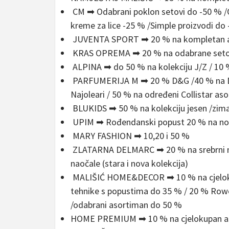
CM ➡ Odabrani poklon setovi do -50 % /Od
kreme za lice -25 % /Simple proizvodi
JUVENTA SPORT ➡ 20 % na kompletan asor
KRAS OPREMA ➡ 20 % na odabrane setove
ALPINA ➡ do 50 % na kolekciju J/Z / 10 % 
PARFUMERIJA M ➡ 20 % D&G /40 % na D&
Najoleari / 50 % na određeni Collistar as
BLUKIDS ➡ 50 % na kolekciju jesen /zim
UPIM ➡ Rođendanski popust 20 % na nov
MARY FASHION ➡ 10,20 i 50 %
ZLATARNA DELMARC ➡ 20 % na srebrni na
naočale (stara i nova kolekcija)
MALIŠIĆ HOME&DECOR ➡ 10 % na cjelokupa
tehnike s popustima do 35 % / 20 % Ro
/odabrani asortiman do 50 %
HOME PREMIUM ➡ 10 % na cjelokupan aso