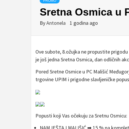
PROMO
Sretna Osmica u 
By
Antonela
1 godina ago
Ove subote, 8.ožujka ne propustite prigodu 
je još jedna Sretna Osmica, dan odličnih akc
Pored Sretne Osmice u PC Mališić Međugorje
trgovine UPIM i prigodne slavljeničke popus
Popusti koji Vas očekuju za Sretnu Osmicu:
NAMJEŠTAJ MALIŠIĆ ➡ 15 % na komplet