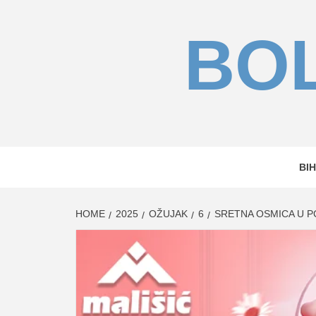
Skip
to
BOL
content
BIH
HOME
2025
OŽUJAK
6
SRETNA OSMICA U P