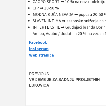
GAGRO ŠPORT ➡ 10 % na novu kolekciju /
CIP ➡ 10-50 %
MODNA KUĆA NEVADA ➡ popusti 20-50 % 
SLAVEN INTIMA ➡ sezonsko sniženje na p
INTERTEKSTIL ➡ Grudnjaci branda Dorina
Amibo, Astibo / dodatnih 20 % na već sni
Facebook
Instagram
Web stranica
Post
PREVIOUS
VRIJEME JE ZA SADNJU PROLJETNIH
navigation
LUKOVICA