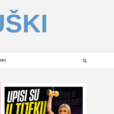
UŠKI
OMO