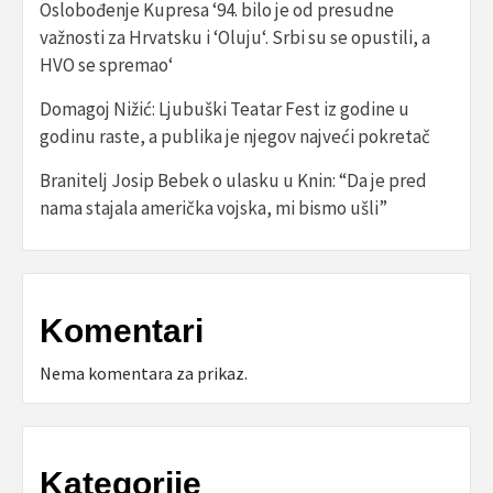
Oslobođenje Kupresa ‘94. bilo je od presudne
važnosti za Hrvatsku i ‘Oluju‘. Srbi su se opustili, a
HVO se spremao‘
Domagoj Nižić: Ljubuški Teatar Fest iz godine u
godinu raste, a publika je njegov najveći pokretač
Branitelj Josip Bebek o ulasku u Knin: “Da je pred
nama stajala američka vojska, mi bismo ušli”
Komentari
Nema komentara za prikaz.
Kategorije