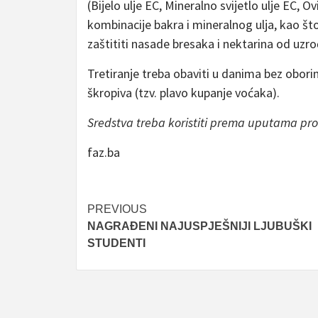
(Bijelo ulje EC, Mineralno svijetlo ulje EC, Ov
kombinacije bakra i mineralnog ulja, kao št
zaštititi nasade bresaka i nektarina od uzroč
Tretiranje treba obaviti u danima bez oborina
škropiva (tzv. plavo kupanje voćaka).
Sredstva treba koristiti prema uputama pr
faz.ba
Post
PREVIOUS
NAGRAĐENI NAJUSPJEŠNIJI LJUBUŠKI
navigation
STUDENTI