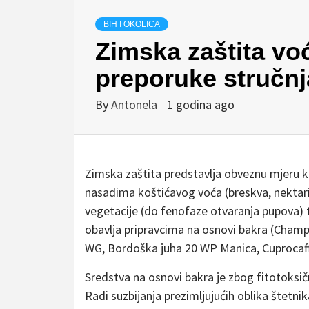
BIH I OKOLICA
Zimska zaštita v
preporuke stručn
By
Antonela
1 godina ago
Zimska zaštita predstavlja obveznu mjeru 
nasadima koštićavog voća (breskva, nektarina,
vegetacije (do fenofaze otvaranja pupova) 
obavlja pripravcima na osnovi bakra (Cha
WG, Bordoška juha 20 WP Manica, Cuprocaffa
Sredstva na osnovi bakra je zbog fitotoksič
Radi suzbijanja prezimljujućih oblika štetn