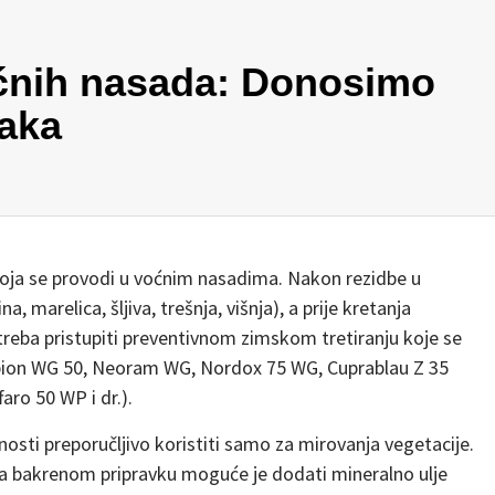
oćnih nasada: Donosimo
jaka
koja se provodi u voćnim nasadima. Nakon rezidbe u
 marelica, šljiva, trešnja, višnja), a prije kretanja
treba pristupiti preventivnom zimskom tretiranju koje se
mpion WG 50, Neoram WG, Nordox 75 WG, Cuprablau Z 35
ro 50 WP i dr.).
nosti preporučljivo koristiti samo za mirovanja vegetacije.
ika bakrenom pripravku moguće je dodati mineralno ulje