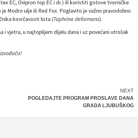
itex EC, Ovipron top EC i dr.) ili koristiti gotove tvorničke
o je Modro ulje ili Red Fox. Poglavito je važno pravodobno
nika kovrčavosti lista (
Taphrina deformans
).
 i vjetra, u najtoplijem dijelu dana i uz povećani utrošak
oizvođača!
NEXT
POGLEDAJTE PROGRAM PROSLAVE DANA
GRADA LJUBUŠKOG