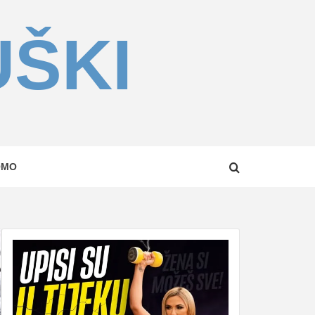
UŠKI
OMO