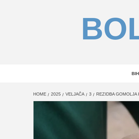
Skip
to
BOL
content
BIH
HOME
2025
VELJAČA
3
REZIDBA GOMOLJA K