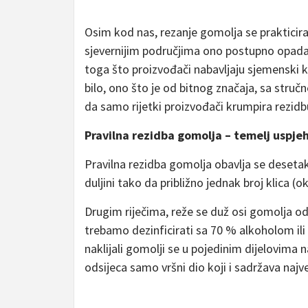
Osim kod nas, rezanje gomolja se prakticira
sjevernijim područjima ono postupno opada.
toga što proizvođači nabavljaju sjemenski kru
bilo, ono što je od bitnog značaja, sa struč
da samo rijetki proizvođači krumpira rezidb
Pravilna rezidba gomolja – temelj uspje
Pravilna rezidba gomolja obavlja se desetak 
duljini tako da približno jednak broj klica (
Drugim riječima, reže se duž osi gomolja o
trebamo dezinficirati sa 70 % alkoholom il
naklijali gomolji se u pojedinim dijelovima 
odsijeca samo vršni dio koji i sadržava najveć