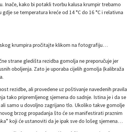
u. Inače, kako bi potakli tvorbu kalusa krumpir trebamo
ju gdje se temperatura kreće od 14 °C do 16 °C i relativna
kog krumpira pročitajte klikom na fotografiju…
ručne strane gledišta rezidba gomolja ne preporučuje jer
nih oboljenja. Zato je uporaba cijelih gomolja (kalibraža
a.
ost rezidbe, ali provedene uz poštivanje navedenih pravila
ja tako pripremljenog sjemena do sadnje. Istina je i da se
ali samo u dovoljno zagrijano tlo. Ukoliko takve gomolje
jihovog brzog propadanja što će se manifestirati praznim
jaka” koji će ustanoviti da je ipak sve do lošeg sjemena…