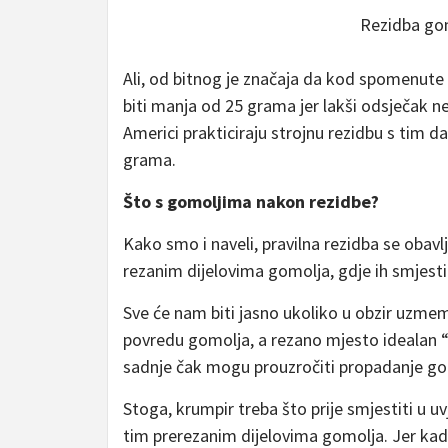
Rezidba gom
Ali, od bitnog je značaja da kod spomenute 
biti manja od 25 grama jer lakši odsječak n
Americi prakticiraju strojnu rezidbu s tim d
grama.
Što s gomoljima nakon rezidbe?
Kako smo i naveli, pravilna rezidba se obavl
rezanim dijelovima gomolja, gdje ih smjestit
Sve će nam biti jasno ukoliko u obzir uzmem
povredu gomolja, a rezano mjesto idealan “ul
sadnje čak mogu prouzročiti propadanje go
Stoga, krumpir treba što prije smjestiti u u
tim prerezanim dijelovima gomolja. Jer kada s