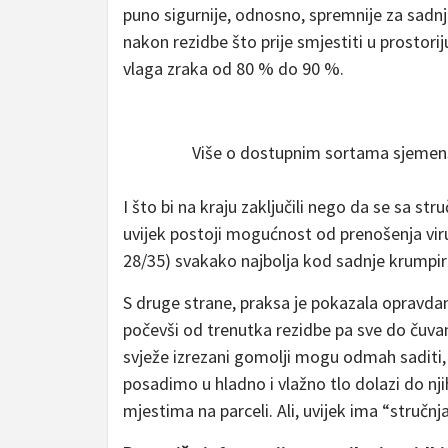
puno sigurnije, odnosno, spremnije za sadnj
nakon rezidbe što prije smjestiti u prostori
vlaga zraka od 80 % do 90 %.
Više o dostupnim sortama sjemens
I što bi na kraju zaključili nego da se sa st
uvijek postoji mogućnost od prenošenja virus
28/35) svakako najbolja kod sadnje krumpir
S druge strane, praksa je pokazala opravdan
počevši od trenutka rezidbe pa sve do čuvan
svježe izrezani gomolji mogu odmah saditi, 
posadimo u hladno i vlažno tlo dolazi do n
mjestima na parceli. Ali, uvijek ima “stručn