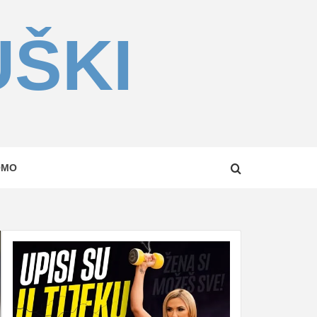
UŠKI
OMO