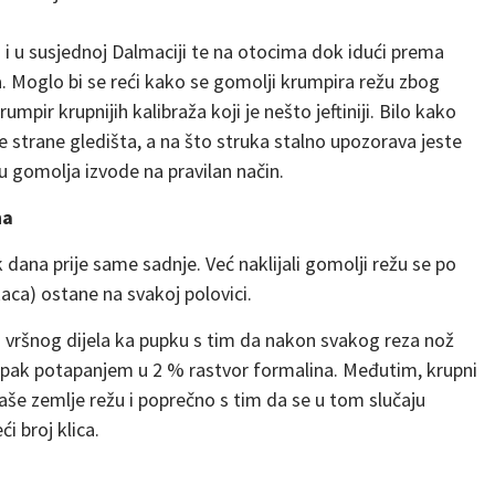
 i u susjednoj Dalmaciji te na otocima dok idući prema
 Moglo bi se reći kako se gomolji krumpira režu zbog
mpir krupnijih kalibraža koji je nešto jeftiniji. Bilo kako
ne strane gledišta, a na što struka stalno upozorava jeste
u gomolja izvode na pravilan način.
ha
dana prije same sadnje. Već naklijali gomolji režu se po
okaca) ostane na svakoj polovici.
d vršnog dijela ka pupku s tim da nakon svakog reza nož
i pak potapanjem u 2 % rastvor formalina. Međutim, krupni
naše zemlje režu i poprečno s tim da se u tom slučaju
i broj klica.