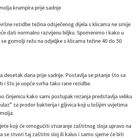
olja krumpira prije sadnje
vršne rezidbe težina odsječenog dijela s klicama ne smije
eće dati normalno razvijenu biljku. Spomenimo i kako u
a se gomolji režu na odjeljke s klicama težine 40 do 50
ja desetak dana prije sadnje. Postavlja se pitanje što sa
i i što je uopće svrha tako rane rezidbe.
o činjenicu kako sami postupak rezanja predstavlja veliku
az” za prodor bakterija i gljivica koji u lošijim uvjetima
molja.
vjete koji će omogućiti stvaranje zaštitnog sloja upravo na
e stvori taj zaštitni sloj ili kalus i samo sjeme će biti