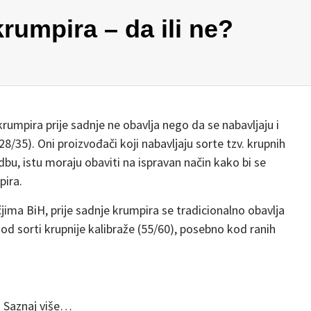
rumpira – da ili ne?
rumpira prije sadnje ne obavlja nego da se nabavljaju i
28/35). Oni proizvođači koji nabavljaju sorte tzv. krupnih
zidbu, istu moraju obaviti na ispravan način kako bi se
pira.
čjima BiH, prije sadnje krumpira se tradicionalno obavlja
d sorti krupnije kalibraže (55/60), posebno kod ranih
Saznaj više…