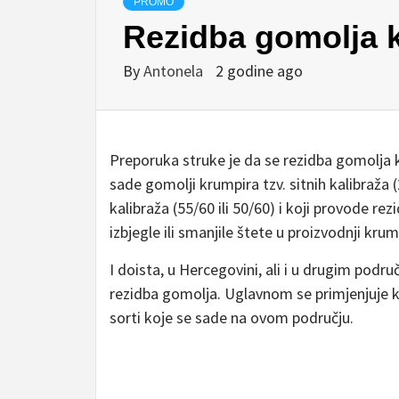
PROMO
Rezidba gomolja k
By
Antonela
2 godine ago
Preporuka struke je da se rezidba gomolja k
sade gomolji krumpira tzv. sitnih kalibraža (
kalibraža (55/60 ili 50/60) i koji provode re
izbjegle ili smanjile štete u proizvodnji krum
I doista, u Hercegovini, ali i u drugim podru
rezidba gomolja. Uglavnom se primjenjuje ko
sorti koje se sade na ovom području.