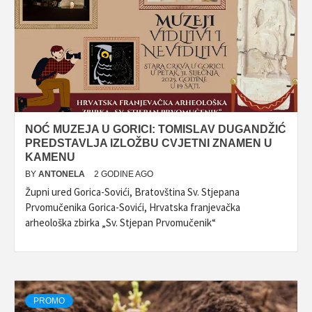
NOĆ MUZEJA U GORICI: TOMISLAV DUGANDŽIĆ
PREDSTAVLJA IZLOŽBU CVJETNI ZNAMEN U
KAMENU
BY
ANTONELA
2 GODINE AGO
Župni ured Gorica-Sovići, Bratovština Sv. Stjepana
Prvomučenika Gorica-Sovići, Hrvatska franjevačka
arheološka zbirka „Sv. Stjepan Prvomučenik“
PROMO