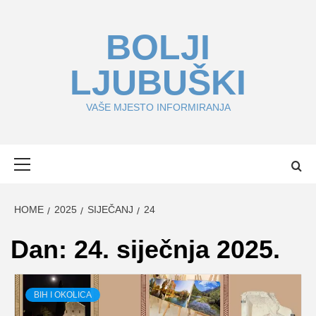
Skip
to
BOLJI
content
LJUBUŠKI
VAŠE MJESTO INFORMIRANJA
Primary
Menu
HOME
2025
SIJEČANJ
24
Dan:
24. siječnja 2025.
BIH I OKOLICA