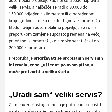
automobila propisuje kada bi se trebao napraviti
veliki servis, a najčešće se radi o 90.000 do
150.000 prijeđenih kilometara ili o određenom
broju godinu ukoliko nije dostignuta kilometraža.
Među novijim automobilima pojavljuju se i oni s
preporukom zamjene zupčastog remena na većoj
prijeđenoj kilometraži, koja može sezati čak i do
200.000 kilometara.
Preporuka je
pridržavati se propisanih servisnih
intervala jer se „ušteda“ po ovom pitanju
može pretvoriti u veliku štetu
.
„Uradi sam“ veliki servis?
Zamjenu zupčastog remena je potrebno prepustiti
u ruke stručnjaka. Vrijeme u kojem stručna osoba