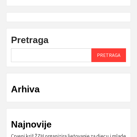
Pretraga
PRETRAGA
Arhiva
Najnovije
Crveni križ ŽZH organizira ljetovanje za djecu i mlade