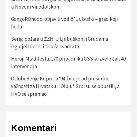
u Novom Vinodolskom
GangoROhodci objavili vodič ‘Ljubuški – grad koji
hoda’
Serija požara u ŽZH: U Ljubuškom i Grudama
izgorjeli deseci tisuća kvadrata
Heroji Mladifesta: 170 pripadnika GSS-a izvelo čak 40
intervencija
Oslobođenje Kupresa ‘94. bilo je od presudne
važnosti za Hrvatsku i ‘Oluju‘. Srbi su se opustili, a
HVO se spremao‘
Komentari