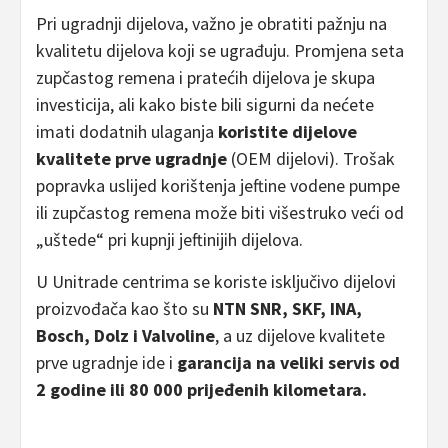
Pri ugradnji dijelova, važno je obratiti pažnju na
kvalitetu dijelova koji se ugrađuju. Promjena seta
zupčastog remena i pratećih dijelova je skupa
investicija, ali kako biste bili sigurni da nećete
imati dodatnih ulaganja
koristite dijelove
kvalitete prve ugradnje
(OEM dijelovi). Trošak
popravka uslijed korištenja jeftine vodene pumpe
ili zupčastog remena može biti višestruko veći od
„uštede“ pri kupnji jeftinijih dijelova.
U Unitrade centrima se koriste isključivo dijelovi
proizvođača kao što su
NTN SNR, SKF, INA,
Bosch, Dolz i Valvoline
, a uz dijelove kvalitete
prve ugradnje ide i
garancija na veliki servis od
2 godine ili 80 000 prijeđenih kilometara.