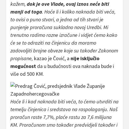
kažem,
dok je ove Vlade, ovaj iznos neće biti
manji od toga
. Hoće li i koliko naknada biti veća,
to ovisi o puno stvari, a jedna od tih stvari je
punjenje proračuna sukladno novoj Uredbi. Mi
trenutno radimo razne izračune i vidjet ćemo kako
će se to odraziti na činjenicu da moramo
zadovoljiti brojne obveze koje su također Zakonom
propisane,
kazao je Čović, a
nije isključio
mogućnost
da u budućnosti ova naknada bude i
više od 500 KM.
Hoće li i kad naknada biti veća, to ćemo utvrditi na
temelju činjenica i sredstava na raspolaganju. Naš
proračun raste 7,7%, plaće rastu za 7,6 milijuna
KM. Proračunom smo također predvidjeli također i