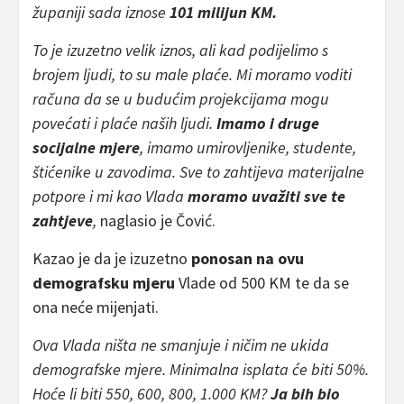
županiji sada iznose
101 milijun KM.
To je izuzetno velik iznos, ali kad podijelimo s
brojem ljudi, to su male plaće. Mi moramo voditi
računa da se u budućim projekcijama mogu
povećati i plaće naših ljudi.
Imamo i druge
socijalne mjere
, imamo umirovljenike, studente,
štićenike u zavodima. Sve to zahtijeva materijalne
potpore i mi kao Vlada
moramo uvažiti sve te
zahtjeve
,
naglasio je Čović.
Kazao je da je izuzetno
ponosan na ovu
demografsku mjeru
Vlade od 500 KM te da se
ona neće mijenjati.
Ova Vlada ništa ne smanjuje i ničim ne ukida
demografske mjere. Minimalna isplata će biti 50%.
Hoće li biti 550, 600, 800, 1.000 KM?
Ja bih bio