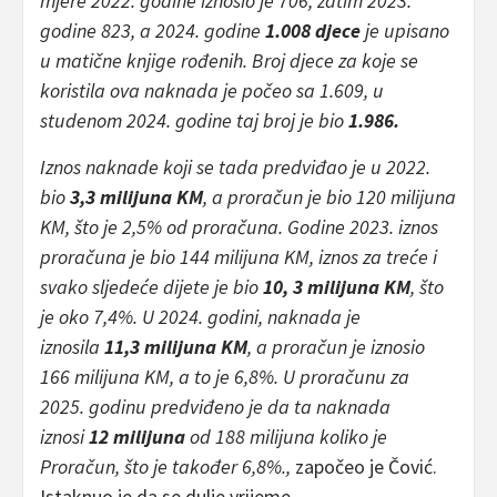
mjere 2022. godine iznosio je 706, zatim 2023.
godine 823, a 2024. godine
1.008 djece
je upisano
u matične knjige rođenih. Broj djece za koje se
koristila ova naknada je počeo sa 1.609, u
studenom 2024. godine taj broj je bio
1.986.
Iznos naknade koji se tada predviđao je u 2022.
bio
3,3 milijuna KM
, a proračun je bio 120 milijuna
KM, što je 2,5% od proračuna. Godine 2023. iznos
proračuna je bio 144 milijuna KM, iznos za treće i
svako sljedeće dijete je bio
10, 3 milijuna KM
, što
je oko 7,4%. U 2024. godini, naknada je
iznosila
11,3 milijuna KM
, a proračun je iznosio
166 milijuna KM, a to je 6,8%. U proračunu za
2025. godinu predviđeno je da ta naknada
iznosi
12 milijuna
od 188 milijuna koliko je
Proračun, što je također 6,8%.,
započeo je Čović.
Istaknuo je da se dulje vrijeme