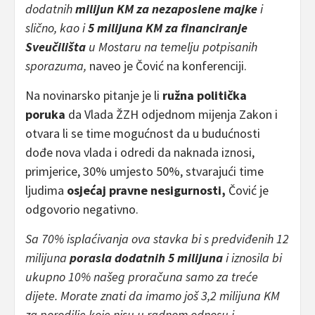
dodatnih
milijun KM za nezaposlene majke
i
slično, kao i
5 milijuna KM za financiranje
Sveučilišta
u Mostaru na temelju potpisanih
sporazuma,
naveo je Čović na konferenciji.
Na novinarsko pitanje je li
ružna politička
poruka
da Vlada ŽZH odjednom mijenja Zakon i
otvara li se time mogućnost da u budućnosti
dođe nova vlada i odredi da naknada iznosi,
primjerice, 30% umjesto 50%, stvarajući time
ljudima
osjećaj pravne nesigurnosti,
Čović je
odgovorio negativno.
Sa 70% isplaćivanja ova stavka bi s predviđenih 12
milijuna
porasla dodatnih 5 milijuna
i iznosila bi
ukupno 10% našeg proračuna samo za treće
dijete. Morate znati da imamo još 3,2 milijuna KM
za porodilje koje nisu u radnom odnosu i