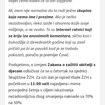
vidjet ćemo koliko će to biti uspješno.
Ali, meni nije normalno da to radi jedna
skupina
koja nema ime i prezime
. Ako je netko
nezadovoljan, neka izađe i otvoreno kaže svoje
mišljenje, a ne ovako. To su
internet ratnici koji
se kriju iza anonimnih komentara
, slično kao i
bukadžije iz devedesetih godina koji su znali
pričati pa bi se povukli kad je se trebalo
pokazati,
poručio je premijer Čović.
Podsjetimo, o izmjeni
Zakona o zaštiti obitelji s
djecom
odlučivat će se u četvrtak na sjednici
Skupštine ŽZH. Za isti dan je ispred Vlade ŽZH s
početkom u
11:00 sati
najavljena i mirna
prosvjedna šetnja s ciljem iskazivanja
nezadovoljstva zbog smanjenja naknade sa 70%
na 50%.