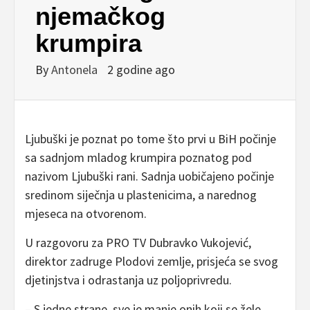
njemačkog
krumpira
By
Antonela
2 godine ago
Ljubuški je poznat po tome što prvi u BiH počinje
sa sadnjom mladog krumpira poznatog pod
nazivom Ljubuški rani. Sadnja uobičajeno počinje
sredinom siječnja u plastenicima, a narednog
mjeseca na otvorenom.
U razgovoru za PRO TV Dubravko Vukojević,
direktor zadruge Plodovi zemlje, prisjeća se svog
djetinjstva i odrastanja uz poljoprivredu.
– S jedne strane, sve je manje onih koji se žele