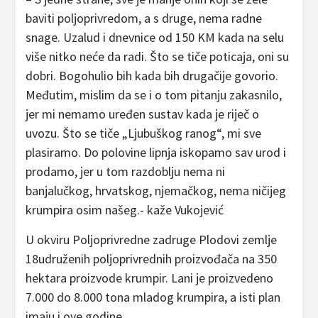
baviti poljoprivredom, a s druge, nema radne
snage. Uzalud i dnevnice od 150 KM kada na selu
više nitko neće da radi. Što se tiče poticaja, oni su
dobri. Bogohulio bih kada bih drugačije govorio.
Međutim, mislim da se i o tom pitanju zakasnilo,
jer mi nemamo uređen sustav kada je riječ o
uvozu. Što se tiče „Ljubuškog ranog“, mi sve
plasiramo. Do polovine lipnja iskopamo sav urod i
prodamo, jer u tom razdoblju nema ni
banjalučkog, hrvatskog, njemačkog, nema ničijeg
krumpira osim našeg.- kaže Vukojević
U okviru Poljoprivredne zadruge Plodovi zemlje
18udruženih poljoprivrednih proizvođača na 350
hektara proizvode krumpir. Lani je proizvedeno
7.000 do 8.000 tona mladog krumpira, a isti plan
imaju i ove godine.