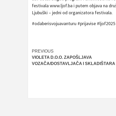
festivala www.ljof.ba i putem objava na dr
Ljubuški – jedni od organizatora festivala.
#odaberisvojuavanturu #prijavise #ljof2025
Post
PREVIOUS
VIOLETA D.O.O. ZAPOŠLJAVA
navigation
VOZAČA/DOSTAVLJAČA I SKLADIŠTARA