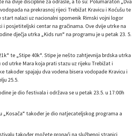
ete na dvije discipline za odrasle, a to su: Polumaraton „Dva
 vodopada na prekrasnoj rijeci Trebižat Kravicu i Koćušu te
 start nalazi uz nacionalni spomenik Rimski vojni logor
i i posjetiteljski centar na gračinama. Ove dvije utrke na
dine dječja utrka „Kids run“ na programu je u petak 23. 5.
 21k“ te „Stipe 40k“. Stipe je nešto zahtjevnija brdska utrka
 od utrke Mara koja prati stazu uz rijeku Trebižat i
ke također spajaju dva vodena bisera vodopade Kravicu i
lju 25.5.
ine je dio festivala i održava se u petak 23.5. u 17:00h
nju „Kosača“ također je dio natjecateljskog programa a
estivalu također možete pronaći na službenoj stranici