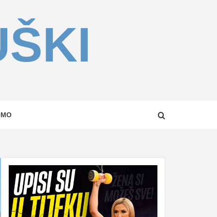
UŠKI
OMO