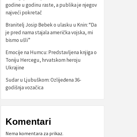
godine u godinu raste, a publika je njegov
najveći pokretač
Branitelj Josip Bebek o ulasku u Knin: “Da
je pred nama stajala američka vojska, mi
bismo ušli”
Emocije na Humcu: Predstavljena knjiga o
Toniju Hercegu, hrvatskom heroju
Ukrajine
Sudar u Ljubuškom: Ozlijeđena 36-
godišnja vozačica
Komentari
Nema komentara za prikaz.