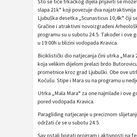
Što se tiče trkačkog dijela prijaviti se mož
slapa 21k“ koji povezuje dva najatraktivnija
Ljubuška desetka „Scunasticus 10,4k“ čiji se
Gračine i atraktivni novoizgrađeni Arheološk
programu su u subotu 24.5. Također i ove go
u 19:00h u blizini vodopada Kravica.
Biciklistički dio natjecanja čini utrka „Mara
koja velikim dijelom prelazi brdo Butorovicu
prometnice kroz grad Ljubuški. Obe ove utr
Koćušu. Stipe i Mara su na programu u nedje
Utrka „Mala Mara“ za one najmlađe i ove god
pored vodopada Kravica.
Paragliding natjecanje u preciznom slijeta
održati će se u subotu 24.5.
Sav ostali bogati program i aktivnosti na f