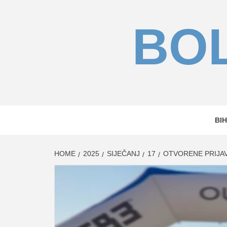
Skip
to
BOL
content
BIH
HOME
2025
SIJEČANJ
17
OTVORENE PRIJAV