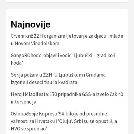
Najnovije
Crveni križ ŽZH organizira ljetovanje za djecu i mlade
u Novom Vinodolskom
GangoROhodci objavili vodič ‘Ljubuški – grad koji
hoda’
Serija požara u ŽZH: U Ljubuškom i Grudama
izgorjeli deseci tisuća kvadrata
Heroji Mladifesta: 170 pripadnika GSS-a izvelo čak 40
intervencija
Oslobođenje Kupresa ‘94. bilo je od presudne
važnosti za Hrvatsku i ‘Oluju‘. Srbi su se opustili, a
HVO se spremao‘