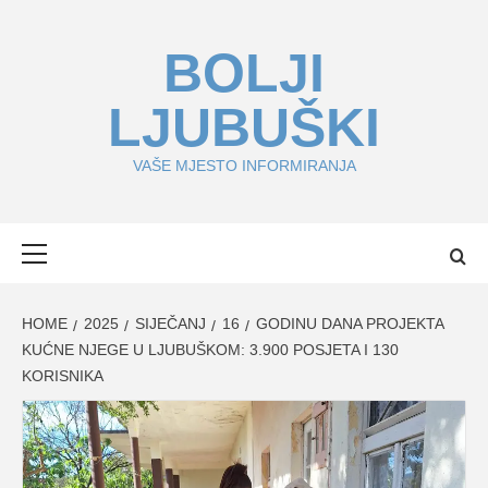
Skip
to
BOLJI
content
LJUBUŠKI
VAŠE MJESTO INFORMIRANJA
Primary
Menu
HOME
2025
SIJEČANJ
16
GODINU DANA PROJEKTA
KUĆNE NJEGE U LJUBUŠKOM: 3.900 POSJETA I 130
KORISNIKA