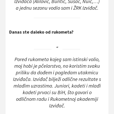
Izviđača (Alilović, Buntić, Sušac, Nuić,…)
a jednu sezonu vodio sam i ŽRK Izviđač.
Danas ste daleko od rukometa?
Pored rukometa kojeg sam istinski volio,
moj hobi je pčelarstvo, no koristim svaku
priliku da dođem i pogledam utakmicu
Izviđača. Izviđač bilježi odlične rezultate s
mlađim uzrastima. Juniori, kadeti i mlađi
kadeti prvaci su BiH, što govori o
odličnom radu i Rukometnoj akademiji
Izviđač.