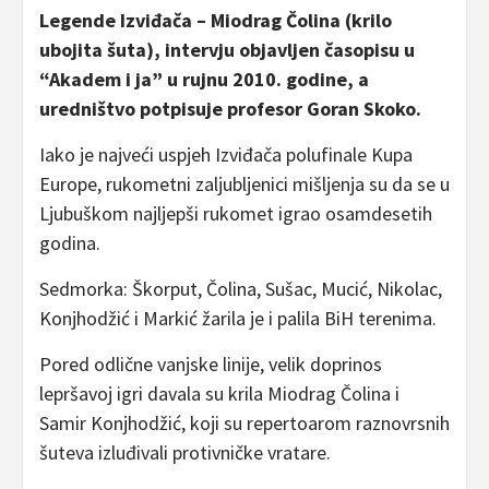
Legende Izviđača – Miodrag Čolina (krilo
ubojita šuta), intervju objavljen časopisu u
“Akadem i ja” u rujnu 2010. godine, a
uredništvo potpisuje profesor Goran Skoko.
Iako je najveći uspjeh Izviđača polufinale Kupa
Europe, rukometni zaljubljenici mišljenja su da se u
Ljubuškom najljepši rukomet igrao osamdesetih
godina.
Sedmorka: Škorput, Čolina, Sušac, Mucić, Nikolac,
Konjhodžić i Markić žarila je i palila BiH terenima.
Pored odlične vanjske linije, velik doprinos
lepršavoj igri davala su krila Miodrag Čolina i
Samir Konjhodžić, koji su repertoarom raznovrsnih
šuteva izluđivali protivničke vratare.