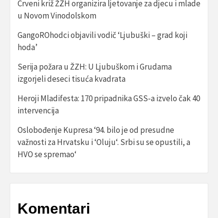
Crveni križ ŽZH organizira ljetovanje za djecu i mlade
u Novom Vinodolskom
GangoROhodci objavili vodič ‘Ljubuški – grad koji
hoda’
Serija požara u ŽZH: U Ljubuškom i Grudama
izgorjeli deseci tisuća kvadrata
Heroji Mladifesta: 170 pripadnika GSS-a izvelo čak 40
intervencija
Oslobođenje Kupresa ‘94. bilo je od presudne
važnosti za Hrvatsku i ‘Oluju‘. Srbi su se opustili, a
HVO se spremao‘
Komentari