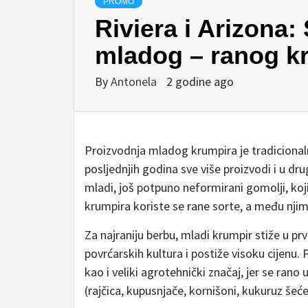
PROMO
Riviera i Arizona:
mladog – ranog k
By
Antonela
2 godine ago
Proizvodnja mladog krumpira je tradicional
posljednjih godina sve više proizvodi i u 
mladi, još potpuno neformirani gomolji, koj
krumpira koriste se rane sorte, a među njim
Za najraniju berbu, mladi krumpir stiže u prvo
povrćarskih kultura i postiže visoku cijenu.
kao i veliki agrotehnički značaj, jer se rano
(rajčica, kupusnjače, kornišoni, kukuruz šeće