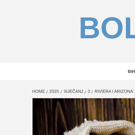
Skip
to
BOL
content
BIH
HOME
2025
SIJEČANJ
3
RIVIERA I ARIZON