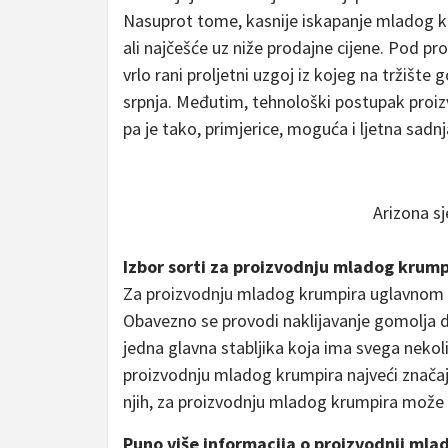
Nasuprot tome, kasnije iskapanje mladog k
ali najčešće uz niže prodajne cijene. Pod
vrlo rani proljetni uzgoj iz kojeg na tržište 
srpnja. Međutim, tehnološki postupak proi
pa je tako, primjerice, moguća i ljetna sadnj
Arizona s
Izbor sorti za proizvodnju mladog krump
Za proizvodnju mladog krumpira uglavnom se 
Obavezno se provodi naklijavanje gomolja de
jedna glavna stabljika koja ima svega nekol
proizvodnju mladog krumpira najveći značaj 
njih, za proizvodnju mladog krumpira može se
Puno više informacija o proizvodnji mlad