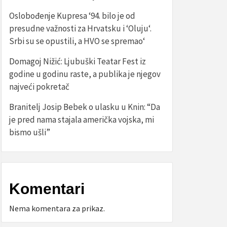
Oslobođenje Kupresa ‘94. bilo je od
presudne važnosti za Hrvatsku i ‘Oluju‘.
Srbi su se opustili, a HVO se spremao‘
Domagoj Nižić: Ljubuški Teatar Fest iz
godine u godinu raste, a publika je njegov
najveći pokretač
Branitelj Josip Bebek o ulasku u Knin: “Da
je pred nama stajala američka vojska, mi
bismo ušli”
Komentari
Nema komentara za prikaz.