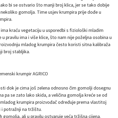
o bi se ostvario što manji broj klica, jer se tako dobije
 nekoliko gomolja. Time usjev krumpira prije dođe u
umpira.
e ima kraću vegetaciju u usporedbi s fiziološki mladim
u pravilu ima i više klice, što nam nije poželjna osobina u
roizvodnju mladog krumpira često koristi sitna kalibraža
 broj stabljika.
jemenski krumpir AGRICO
osti dok je cima još zelena odnosno čim gomolji dosegnu
žna pa se zato lako skida, a veličina gomolja kreće se od
ladog krumpira proizvođač određuje prema vlastitoj
 i potražnji na tržištu.
h gomolja, ali u pravilu ostvaruje veća tržišna cijena.