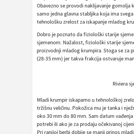
Obavezno se provodi naklijavanje gomolja kak
samo jedna glavna stabljika koja ima svega
tehnološku zrelost za iskapanje mladog kr
Dobro je poznato da fiziološki starije sjem
sjemenom. Nažalost, fiziološki starije sjeme 
proizvodnji mladog krumpira. Stoga se za p
(28-35 mm) jer takva frakcija ostvaruje manji
Riviera s
Mladi krumpir iskapamo u tehnološkoj zrel
tržišnu veličinu. Pokožica mu je tanka i nje
oko 30 mm do 80 mm. Sam datum vađenja m
potrebi ili ako je za prodaju očekivanoj cijeni
Pri ranijoj berbi dobije se manji prinos mladi