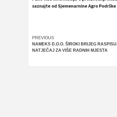
saznajte od Sjemenarnine Agro Podrške 
Post
PREVIOUS
NAMEKS D.O.O. ŠIROKI BRIJEG RASPISU
navigation
NATJEČAJ ZA VIŠE RADNIH MJESTA