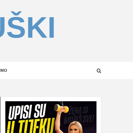
UŠKI
OMO