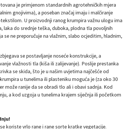
tovana je primjenom standardnih agrotehničkih mjera
lnim gnojivima), a poseban značaj imaju i malčiranje
rotekstilom. U proizvodnji ranog krumpira važnu ulogu ima
la, laka do srednje teška, duboka, plodna tla povoljnih
ja se ne preporučuje na vlažnim, slabo ocjeditim, hladnim,
 izbjegava se postavljanje noseće konstrukcije, a
 vlažnosti tla (kiša ili zalijevanje). Poslije prestanka
rivka se skida, što je u našim uvjetima najčešće od
 krumpira u tunelima ili plasteniku moguća je (za oko 30
r može ranije da se obradi tlo ali i obavi sadnja. Kod
čnju, a kod uzgoja u tunelima krajem siječnja ili početkom
dnju!
koriste vrlo rane i rane sorte kratke vegetacije.