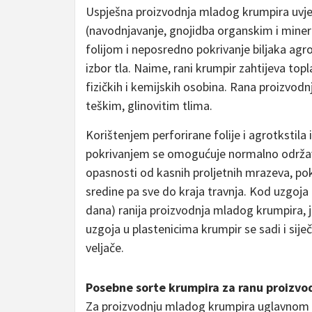
Uspješna proizvodnja mladog krumpira uvje
(navodnjavanje, gnojidba organskim i minera
folijom i neposredno pokrivanje biljaka ag
izbor tla. Naime, rani krumpir zahtijeva top
fizičkih i kemijskih osobina. Rana proizvodn
teškim, glinovitim tlima.
Korištenjem perforirane folije i agrotkstila
pokrivanjem se omogućuje normalno održavanje
opasnosti od kasnih proljetnih mrazeva, pok
sredine pa sve do kraja travnja. Kod uzgoja
dana) ranija proizvodnja mladog krumpira, je
uzgoja u plastenicima krumpir se sadi i sije
veljače.
Posebne sorte krumpira za ranu proizvo
Za proizvodnju mladog krumpira uglavnom se 