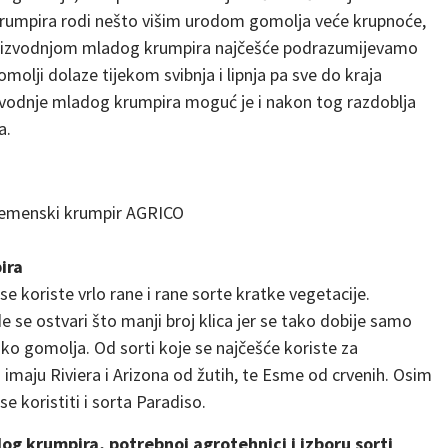
rumpira rodi nešto višim urodom gomolja veće krupnoće,
 proizvodnjom mladog krumpira najčešće podrazumijevamo
gomolji dolaze tijekom svibnja i lipnja pa sve do kraja
zvodnje mladog krumpira moguć je i nakon tog razdoblja
a.
jemenski krumpir AGRICO
ira
koriste vrlo rane i rane sorte kratke vegetacije.
 se ostvari što manji broj klica jer se tako dobije samo
iko gomolja. Od sorti koje se najčešće koriste za
imaju Riviera i Arizona od žutih, te Esme od crvenih. Osim
 koristiti i sorta Paradiso.
og krumpira, potrebnoj agrotehnici i izboru sorti