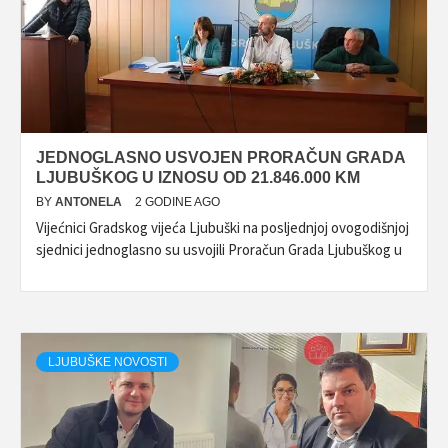
JEDNOGLASNO USVOJEN PRORAČUN GRADA
LJUBUŠKOG U IZNOSU OD 21.846.000 KM
BY
ANTONELA
2 GODINE AGO
Vijećnici Gradskog vijeća Ljubuški na posljednjoj ovogodišnjoj
sjednici jednoglasno su usvojili Proračun Grada Ljubuškog u
LJUBUŠKE NOVOSTI