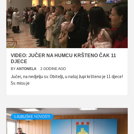
VIDEO: JUČER NA HUMCU KRŠTENO ČAK 11
DJECE
BY
ANTONELA
2 GODINE AGO
Jučer, na nedjelju sv. Obitelji, u našoj župi kršteno je 11 djece!
Sv. misu je
LJUBUŠKE NOVOSTI