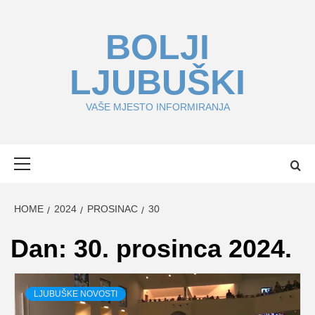
Skip
to
BOLJI
content
LJUBUŠKI
VAŠE MJESTO INFORMIRANJA
Primary
Menu
HOME
2024
PROSINAC
30
Dan:
30. prosinca 2024.
LJUBUŠKE NOVOSTI