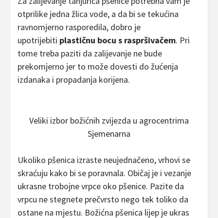
Za zalijevanje tanjurića pšenice potrebna vam je
otprilike jedna žlica vode, a da bi se tekućina
ravnomjerno rasporedila, dobro je
upotrijebiti
plastičnu bocu s raspršivačem
. Pri
tome treba paziti da zalijevanje ne bude
prekomjerno jer to može dovesti do žućenja
izdanaka i propadanja korijena.
Veliki izbor božićnih zvijezda u agrocentrima
Sjemenarna
Ukoliko pšenica izraste neujednačeno, vrhovi se
skraćuju kako bi se poravnala. Običaj je i vezanje
ukrasne trobojne vrpce oko pšenice. Pazite da
vrpcu ne stegnete prečvrsto nego tek toliko da
ostane na mjestu. Božićna pšenica lijep je ukras