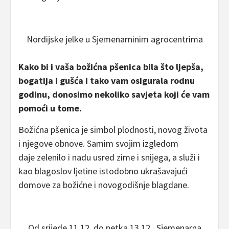
Nordijske jelke u Sjemenarninim agrocentrima
Kako bi i vaša božićna pšenica bila što ljepša,
bogatija i gušća i tako vam osigurala rodnu
godinu, donosimo nekoliko savjeta koji će vam
pomoći u tome.
Božićna pšenica je simbol plodnosti, novog života
i njegove obnove. Samim svojim izgledom
daje zelenilo i nadu usred zime i snijega, a služi i
kao blagoslov ljetine istodobno ukrašavajući
domove za božićne i novogodišnje blagdane.
Od srijede 11.12. do petka 13.12., Sjemenarna