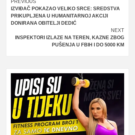
Post
PREVIOUS
IZVIĐAČ POKAZAO VELIKO SRCE: SREDSTVA
navigation
PRIKUPLJENA U HUMANITARNOJ AKCIJI
DONIRANA OBITELJI DEDIĆ
NEXT
INSPEKTORI IZLAZE NA TEREN, KAZNE ZBOG
PUŠENJA U FBIH I DO 5000 KM