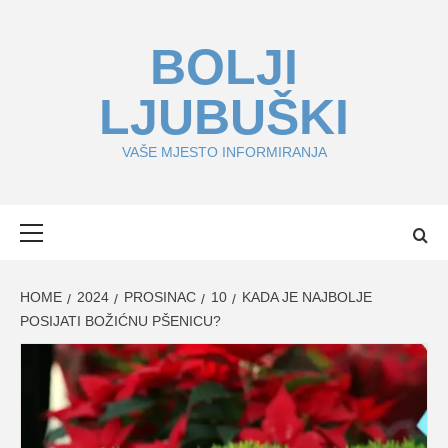
Skip
to
BOLJI
content
LJUBUŠKI
VAŠE MJESTO INFORMIRANJA
Primary
Menu
HOME
2024
PROSINAC
10
KADA JE NAJBOLJE
POSIJATI BOŽIĆNU PŠENICU?