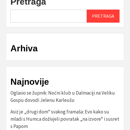
Pretraga
PRETRAGA
Arhiva
Najnovije
Oglasio se župnik: Noćni klub u Dalmaciji na Veliku
Gospu dovodi Jelenu Karleušu
Asiz je „drugi dom“ svakog framaša: Evo kako su
mladi s Humca doživjeli povratak „na izvore“ i susret
s Papom