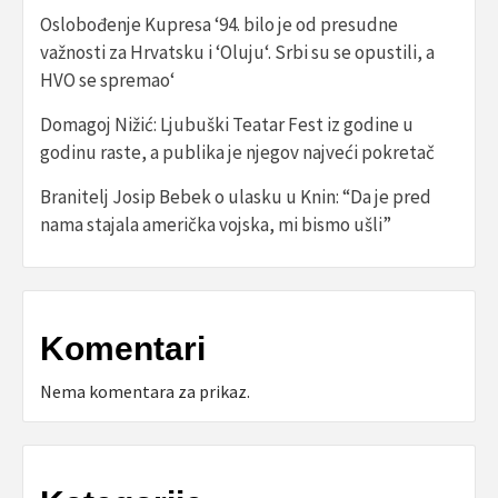
Oslobođenje Kupresa ‘94. bilo je od presudne
važnosti za Hrvatsku i ‘Oluju‘. Srbi su se opustili, a
HVO se spremao‘
Domagoj Nižić: Ljubuški Teatar Fest iz godine u
godinu raste, a publika je njegov najveći pokretač
Branitelj Josip Bebek o ulasku u Knin: “Da je pred
nama stajala američka vojska, mi bismo ušli”
Komentari
Nema komentara za prikaz.