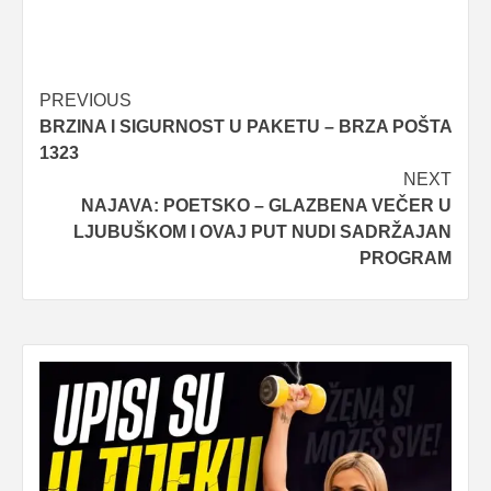
Post
PREVIOUS
BRZINA I SIGURNOST U PAKETU – BRZA POŠTA
navigation
1323
NEXT
NAJAVA: POETSKO – GLAZBENA VEČER U
LJUBUŠKOM I OVAJ PUT NUDI SADRŽAJAN
PROGRAM