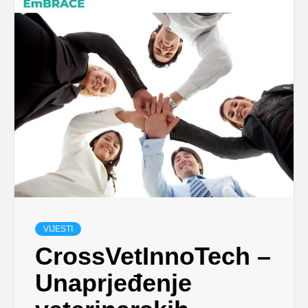
VIJESTI
CrossVetInnoTech –
Unaprjeđenje