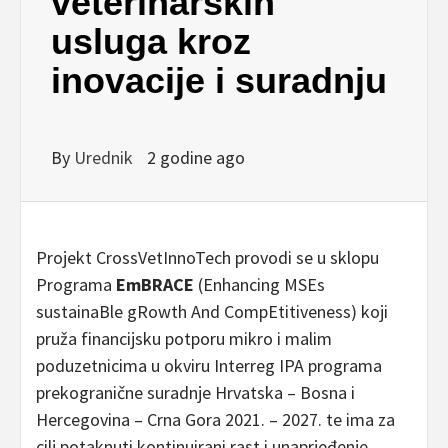
veterinarskih
usluga kroz
inovacije i suradnju
By
Urednik
2 godine ago
Projekt CrossVetInnoTech provodi se u sklopu
Programa
EmBRACE
(Enhancing MSEs
sustainaBle gRowth And CompEtitiveness) koji
pruža financijsku potporu mikro i malim
poduzetnicima u okviru Interreg IPA programa
prekogranične suradnje Hrvatska – Bosna i
Hercegovina – Crna Gora 2021. – 2027. te ima za
cilj potaknuti kontinuirani rast i unaprjeđenje