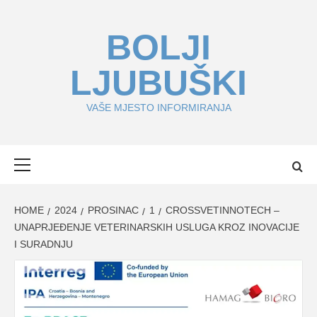
Skip
to
BOLJI
content
LJUBUŠKI
VAŠE MJESTO INFORMIRANJA
Primary
Menu
HOME
2024
PROSINAC
1
CROSSVETINNOTECH –
UNAPRJEĐENJE VETERINARSKIH USLUGA KROZ INOVACIJE
I SURADNJU