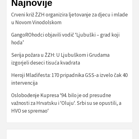
Najnovije
Crveni križ ŽZH organizira ljetovanje za djecu i mlade
u Novom Vinodolskom
GangoROhodci objavili vodič ‘Ljubuški – grad koji
hoda’
Serija požara u ŽZH: U Ljubuškom i Grudama
izgorjeli deseci tisuća kvadrata
Heroji Mladifesta: 170 pripadnika GSS-a izvelo čak 40
intervencija
Oslobođenje Kupresa ‘94. bilo je od presudne
važnosti za Hrvatsku i ‘Oluju‘. Srbi su se opustili, a
HVO se spremao‘