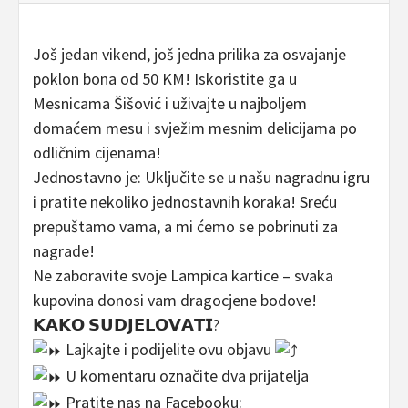
Još jedan vikend, još jedna prilika za osvajanje
poklon bona od 50 KM! Iskoristite ga u
Mesnicama Šišović i uživajte u najboljem
domaćem mesu i svježim mesnim delicijama po
odličnim cijenama!
Jednostavno je: Uključite se u našu nagradnu igru
i pratite nekoliko jednostavnih koraka! Sreću
prepuštamo vama, a mi ćemo se pobrinuti za
nagrade!
Ne zaboravite svoje Lampica kartice – svaka
kupovina donosi vam dragocjene bodove!
𝗞𝗔𝗞𝗢 𝗦𝗨𝗗𝗝𝗘𝗟𝗢𝗩𝗔𝗧𝗜?
Lajkajte i podijelite ovu objavu
U komentaru označite dva prijatelja
Pratite nas na Facebooku: