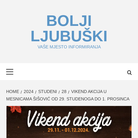
Skip
to
BOLJI
content
LJUBUŠKI
VAŠE MJESTO INFORMIRANJA
Primary
Menu
HOME
2024
STUDENI
28
VIKEND AKCIJA U
MESNICAMA ŠIŠOVIĆ OD 29. STUDENOGA DO 1. PROSINCA