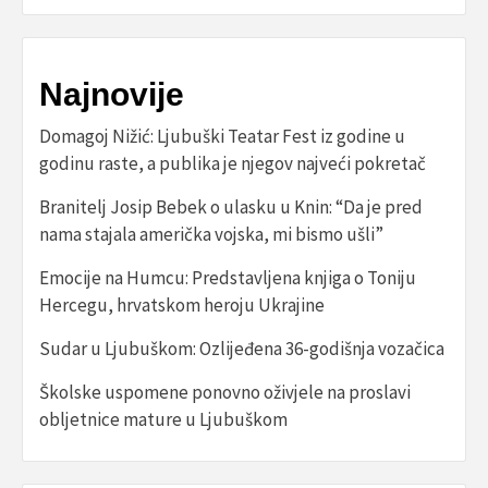
Najnovije
Domagoj Nižić: Ljubuški Teatar Fest iz godine u
godinu raste, a publika je njegov najveći pokretač
Branitelj Josip Bebek o ulasku u Knin: “Da je pred
nama stajala američka vojska, mi bismo ušli”
Emocije na Humcu: Predstavljena knjiga o Toniju
Hercegu, hrvatskom heroju Ukrajine
Sudar u Ljubuškom: Ozlijeđena 36-godišnja vozačica
Školske uspomene ponovno oživjele na proslavi
obljetnice mature u Ljubuškom