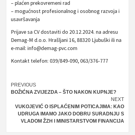
– plaćen prekovremeni rad
– mogućnost profesionalnog i osobnog razvoja i
usavršavanja
Prijave sa CV dostaviti do 20.12.2024. na adresu
Demag-M d.o.o. Hrašljani 16, 88320 Ljubuški ili na
e-mail: info@demag-pvc.com
Kontakt telefon: 039/849-090, 063/376-777
Post
PREVIOUS
BOŽIĆNA ZVIJEZDA – ŠTO NAKON KUPNJE?
navigation
NEXT
VUKOJEVIĆ O ISPLAĆENIM POTICAJIMA: KAO
UDRUGA IMAMO JAKO DOBRU SURADNJU S
VLADOM ŽZH I MINISTARSTVOM FINANCIJA