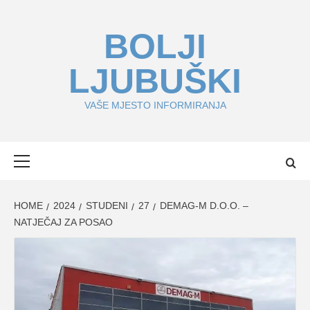
Skip
to
BOLJI
content
LJUBUŠKI
VAŠE MJESTO INFORMIRANJA
Primary
Menu
HOME
2024
STUDENI
27
DEMAG-M D.O.O. –
NATJEČAJ ZA POSAO